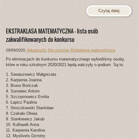
Czytaj dalej
EKSTRAKLASA MATEMATYCZNA – lista osób
zakwalifikowanych do konkursu
29/09/2020
,
Aktualności
,
Dla uczniów
,
Ekstraklasa matematyczna
Po eliminacjach do konkursu matematycznego wyłoniliśmy osoby,
które w roku szkolnym 2020/2021 będą walczyły o podium. Są to:
1. Sawaszewicz Małgorzata
2. Karpienia Joanna
3. Bruno Bończak
4. Surowiec Artiom
5. Szczęsnowicz Emilia
6. Łapicz Paulina
7. Stroczkowski Stanisław
8. Czekało Oliwia
9. Stankiewicz Jakub
10. Kulhawik Anna
11. Karpienia Karolina
12. Myslivets Dzmitry