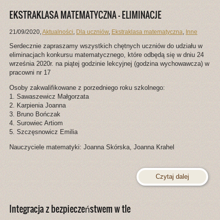
EKSTRAKLASA MATEMATYCZNA – ELIMINACJE
21/09/2020
,
Aktualności
,
Dla uczniów
,
Ekstraklasa matematyczna
,
Inne
Serdecznie zapraszamy wszystkich chętnych uczniów do udziału w
eliminacjach konkursu matematycznego, które odbędą się w dniu 24
września 2020r. na piątej godzinie lekcyjnej (godzina wychowawcza) w
pracowni nr 17
Osoby zakwalifikowane z porzedniego roku szkolnego:
1. Sawaszewicz Małgorzata
2. Karpienia Joanna
3. Bruno Bończak
4. Surowiec Artiom
5. Szczęsnowicz Emilia
Nauczyciele matematyki: Joanna Skórska, Joanna Krahel
Czytaj dalej
Integracja z bezpieczeństwem w tle