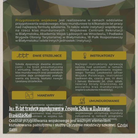
Branżowa Szkoła I Stopnia kształci w wielu zawodach
Kucharze, mechanicy pojazdów samochodowych, stolarze, rolnicy,
murarze - to zaledwie część z zawodów w których kształci szkoła
Czytaj
dalej