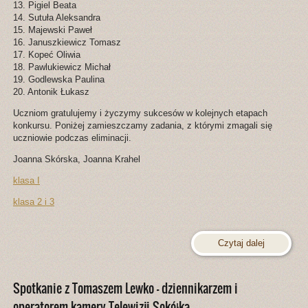
13. Pigiel Beata
14. Sutuła Aleksandra
15. Majewski Paweł
16. Januszkiewicz Tomasz
17. Kopeć Oliwia
18. Pawlukiewicz Michał
19. Godlewska Paulina
20. Antonik Łukasz
Uczniom gratulujemy i życzymy sukcesów w kolejnych etapach
konkursu. Poniżej zamieszczamy zadania, z którymi zmagali się
uczniowie podczas eliminacji.
Joanna Skórska, Joanna Krahel
klasa I
klasa 2 i 3
Czytaj dalej
Spotkanie z Tomaszem Lewko – dziennikarzem i
operatorem kamery Telewizji Sokółka