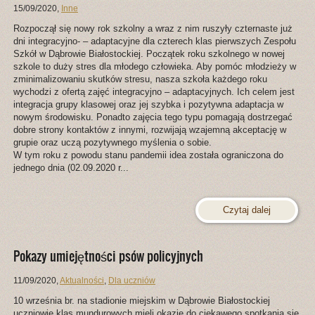
15/09/2020
,
Inne
Rozpoczął się nowy rok szkolny a wraz z nim ruszyły czternaste już
dni integracyjno- – adaptacyjne dla czterech klas pierwszych Zespołu
Szkół w Dąbrowie Białostockiej. Początek roku szkolnego w nowej
szkole to duży stres dla młodego człowieka. Aby pomóc młodzieży w
zminimalizowaniu skutków stresu, nasza szkoła każdego roku
wychodzi z ofertą zajęć integracyjno – adaptacyjnych. Ich celem jest
integracja grupy klasowej oraz jej szybka i pozytywna adaptacja w
nowym środowisku. Ponadto zajęcia tego typu pomagają dostrzegać
dobre strony kontaktów z innymi, rozwijają wzajemną akceptację w
grupie oraz uczą pozytywnego myślenia o sobie.
W tym roku z powodu stanu pandemii idea została ograniczona do
jednego dnia (02.09.2020 r...
Czytaj dalej
Pokazy umiejętności psów policyjnych
11/09/2020
,
Aktualności
,
Dla uczniów
10 września br. na stadionie miejskim w Dąbrowie Białostockiej
uczniowie klas mundurowych mieli okazję do ciekawego spotkania się