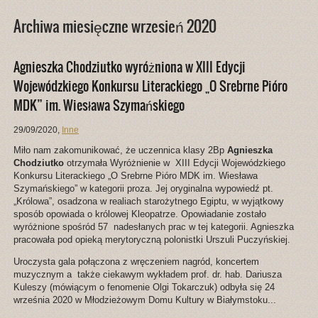
Archiwa miesięczne wrzesień 2020
Agnieszka Chodziutko wyróżniona w XIII Edycji
Wojewódzkiego Konkursu Literackiego „O Srebrne Pióro
MDK” im. Wiesława Szymańskiego
29/09/2020
,
Inne
Miło nam zakomunikować, że uczennica klasy 2Bp
Agnieszka
Chodziutko
otrzymała Wyróżnienie w XIII Edycji Wojewódzkiego
Konkursu Literackiego „O Srebrne Pióro MDK im. Wiesława
Szymańskiego” w kategorii proza. Jej oryginalna wypowiedź pt.
„Królowa”, osadzona w realiach starożytnego Egiptu, w wyjątkowy
sposób opowiada o królowej Kleopatrze. Opowiadanie zostało
wyróżnione spośród 57 nadesłanych prac w tej kategorii. Agnieszka
pracowała pod opieką merytoryczną polonistki Urszuli Puczyńskiej.
Uroczysta gala połączona z wręczeniem nagród, koncertem
muzycznym a także ciekawym wykładem prof. dr. hab. Dariusza
Kuleszy (mówiącym o fenomenie Olgi Tokarczuk) odbyła się 24
września 2020 w Młodzieżowym Domu Kultury w Białymstoku...