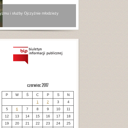
yzmu i służby Ojczyźnie młodzieży
czerwiec 2017
P
W
Ś
C
P
S
N
1
2
3
4
5
6
7
8
9
10
11
12
13
14
15
16
17
18
19
20
21
22
23
24
25