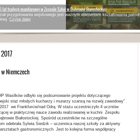
5 lat tradycji mundurowej w Zespole Szkół w Dąbrowie Białostockiej
iał przygotowania wojskowego jest ważnym elementem kształtowania patriot
lnej.
Czytaj dalej
 2017
y w Niemczech
OHP Wasilków odbyło się podsumowanie projektu dotyczącego
jski staż młodych kucharzy i murarzy szansą na rozwój zawodowy” .
.2017 we Frankfurcie/nad Odrą. W stażu uczestniczyło 4 uczniów
zącej w praktycznej nauce zawodu realizowanej w kuchni Zespołu
ąbrowie Białostockiej. Spośród uczestników na szczególne
lom odebrała Sylwia Siedzik – uczennica naszej szkoły za aktywny
warsztatach gastronomicznych. Jest to kolejna forma współpracy