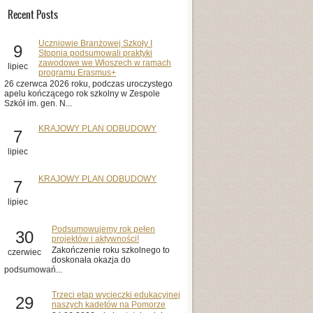
Recent Posts
Uczniowie Branżowej Szkoły I
9
Stopnia podsumowali praktyki
zawodowe we Włoszech w ramach
lipiec
programu Erasmus+
26 czerwca 2026 roku, podczas uroczystego
apelu kończącego rok szkolny w Zespole
Szkół im. gen. N...
KRAJOWY PLAN ODBUDOWY
7
lipiec
KRAJOWY PLAN ODBUDOWY
7
lipiec
Podsumowujemy rok pełen
30
projektów i aktywności!
Zakończenie roku szkolnego to
czerwiec
doskonała okazja do
podsumowań...
Trzeci etap wycieczki edukacyjnej
29
naszych kadetów na Pomorze