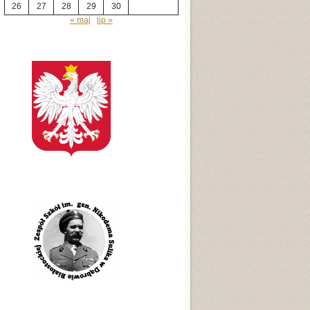
26
27
28
29
30
« maj
lip »