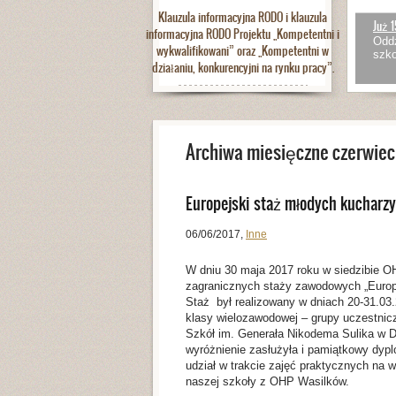
Klauzula informacyjna RODO i klauzula
Już 1
informacyjna RODO Projektu „Kompetentni i
Oddz
wykwalifikowani” oraz „Kompetentni w
szko
działaniu, konkurencyjni na rynku pracy”.
Archiwa miesięczne czerwiec
Europejski staż młodych kucharz
06/06/2017
,
Inne
W dniu 30 maja 2017 roku w siedzibie 
zagranicznych staży zawodowych „Europe
Staż był realizowany w dniach 20-31.03
klasy wielozawodowej – grupy uczestnic
Szkół im. Generała Nikodema Sulika w D
wyróżnienie zasłużyła i pamiątkowy dyp
udział w trakcie zajęć praktycznych na 
naszej szkoły z OHP Wasilków.