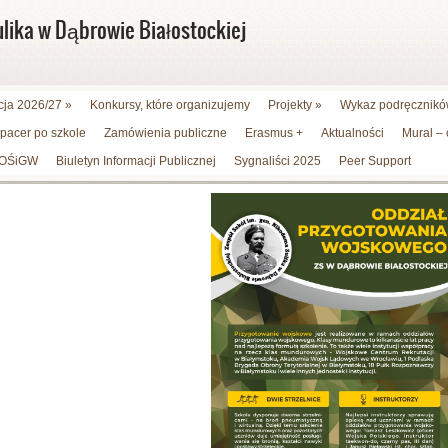
ulika w Dąbrowie Białostockiej
cja 2026/27
»
Konkursy, które organizujemy
Projekty
»
Wykaz podręczników
spacer po szkole
Zamówienia publiczne
Erasmus +
Aktualności
Mural –
WFOŚiGW
Biuletyn Informacji Publicznej
Sygnaliści 2025
Peer Support