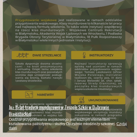
Już 15 lat tradycji mundurowej w Zespole Szkół w Dąbrowie
Białostockiej
Oddział przygotowania wojskowego jest ważnym elementem
kształtowania patriotyzmu i służby Ojczyźnie młodzieży szkolnej.
Czytaj
dalej