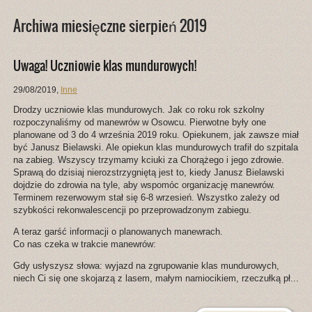
Archiwa miesięczne sierpień 2019
Uwaga! Uczniowie klas mundurowych!
29/08/2019
,
Inne
Drodzy uczniowie klas mundurowych. Jak co roku rok szkolny
rozpoczynaliśmy od manewrów w Osowcu. Pierwotne były one
planowane od 3 do 4 września 2019 roku. Opiekunem, jak zawsze miał
być Janusz Bielawski. Ale opiekun klas mundurowych trafił do szpitala
na zabieg. Wszyscy trzymamy kciuki za Chorążego i jego zdrowie.
Sprawą do dzisiaj nierozstrzygniętą jest to, kiedy Janusz Bielawski
dojdzie do zdrowia na tyle, aby wspomóc organizację manewrów.
Terminem rezerwowym stał się 6-8 wrzesień. Wszystko zależy od
szybkości rekonwalescencji po przeprowadzonym zabiegu.
A teraz garść informacji o planowanych manewrach.
Co nas czeka w trakcie manewrów:
Gdy usłyszysz słowa: wyjazd na zgrupowanie klas mundurowych,
niech Ci się one skojarzą z lasem, małym namiocikiem, rzeczułką pł...