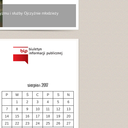
yzmu i służby Ojczyźnie młodzieży
sierpień 2017
P
W
Ś
C
P
S
N
1
2
3
4
5
6
7
8
9
10
11
12
13
14
15
16
17
18
19
20
21
22
23
24
25
26
27