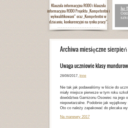
Klauzula informacyjna RODO i klauzula
Już 1
informacyjna RODO Projektu „Kompetentni i
Oddz
wykwalifikowani” oraz „Kompetentni w
szko
działaniu, konkurencyjni na rynku pracy”.
Archiwa miesięczne sierpień
Uwaga uczniowie klasy mundurowe
28/08/2017
,
Inne
Nie tak jak podawaliśmy w liście do uczn
miały miejsce pierwsze w tym roku szk
dowództwa Garnizonu Osowiec na jego o
niepowtarzalne. Podobnie jak wyjątkowy 
Oto co należy zapakować do plecaka wy
Na manewry 2017