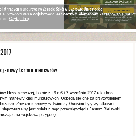
5 lat tradycji mundurowej w Zespole Szkół w Dąbrowie Białostockiej
iał przygotowania wojskowego jest ważnym elementem kształtowania patriot
lnej.
Czytaj dalej
 2017
j – nowy termin manewrów.
iów klasy pierwszej, bo nie 5 i 6 a
6 i 7 września 2017
roku będą
olnym manewry klas mundurowych. Odbędą się one za przyzwoleniem
bszarze. Zawsze manewry w Twierdzy Osowiec były wyjątkowe i
i niepowtarzalny jest opiekun tego przedsięwzięcia Janusz Bielawski.
ruszając na wojskową przygodę: