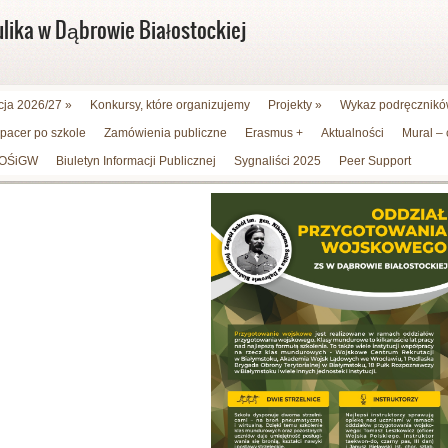
ulika w Dąbrowie Białostockiej
cja 2026/27
»
Konkursy, które organizujemy
Projekty
»
Wykaz podręczników
spacer po szkole
Zamówienia publiczne
Erasmus +
Aktualności
Mural –
WFOŚiGW
Biuletyn Informacji Publicznej
Sygnaliści 2025
Peer Support