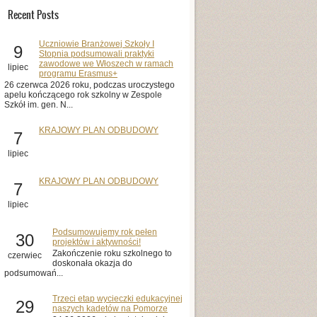
Recent Posts
Uczniowie Branżowej Szkoły I
9
Stopnia podsumowali praktyki
zawodowe we Włoszech w ramach
lipiec
programu Erasmus+
26 czerwca 2026 roku, podczas uroczystego
apelu kończącego rok szkolny w Zespole
Szkół im. gen. N...
KRAJOWY PLAN ODBUDOWY
7
lipiec
KRAJOWY PLAN ODBUDOWY
7
lipiec
Podsumowujemy rok pełen
30
projektów i aktywności!
Zakończenie roku szkolnego to
czerwiec
doskonała okazja do
podsumowań...
Trzeci etap wycieczki edukacyjnej
29
naszych kadetów na Pomorze