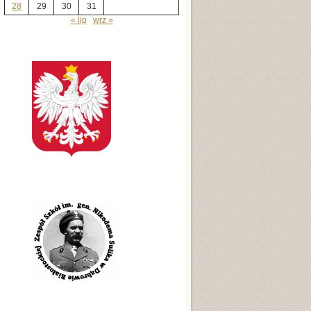
28
29
30
31
« lip
wrz »