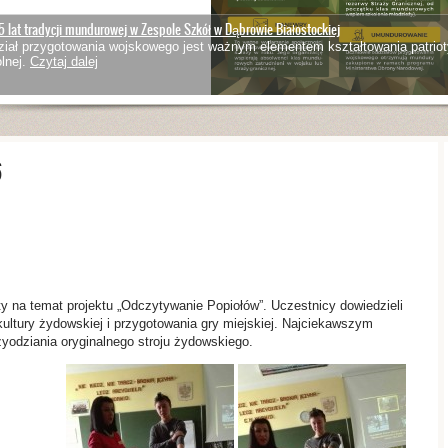
5 lat tradycji mundurowej w Zespole Szkół w Dąbrowie Białostockiej
iał przygotowania wojskowego jest ważnym elementem kształtowania patriot
lnej.
Czytaj dalej
6
ty na temat projektu „Odczytywanie Popiołów”. Uczestnicy dowiedzieli
kultury żydowskiej i przygotowania gry miejskiej. Najciekawszym
odziania oryginalnego stroju żydowskiego.