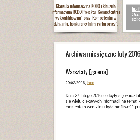
Klauzula informacyjna RODO i klauzula
Już 1
informacyjna RODO Projektu „Kompetentni i
Oddz
wykwalifikowani” oraz „Kompetentni w
szko
działaniu, konkurencyjni na rynku pracy”.
Archiwa miesięczne luty 201
Warsztaty [galeria]
29/02/2016
,
Inne
Dnia 27 lutego 2016 r odbyły się warszta
się wielu ciekawych informacji na temat 
momentem warsztatu była możliwość przy