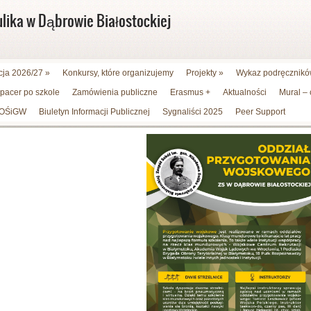
ulika w Dąbrowie Białostockiej
cja 2026/27
»
Konkursy, które organizujemy
Projekty
»
Wykaz podręczników
spacer po szkole
Zamówienia publiczne
Erasmus +
Aktualności
Mural –
WFOŚiGW
Biuletyn Informacji Publicznej
Sygnaliści 2025
Peer Support