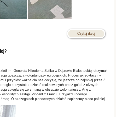
Czytaj dalej
lej?
zkół im. Generała Nikodema Sulika w Dąbrowie Białostockiej otrzymał
nizacja goszcząca wolontariuszy europejskich. Proces akredytacyjny
mi i przyniósł ważną dla nas decyzję, że jeszcze co najmniej przez 3
ie mogło korzystać z działań realizowanych przez gości z różnych
macja zbiegła się ze zmianą w obsadzie wolontariuszy, Anę z
w osobistych zastąpi Vincent z Francji. Przyjazdu nowego
 środę. O szczegółach planowanych działań napiszemy nieco później.