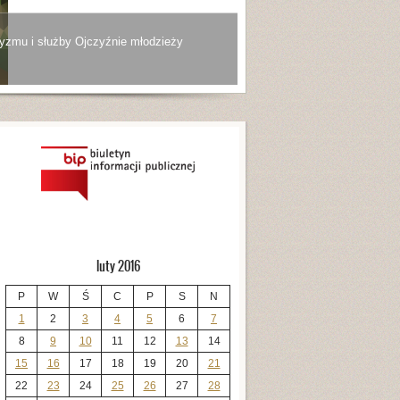
yzmu i służby Ojczyźnie młodzieży
luty 2016
P
W
Ś
C
P
S
N
1
2
3
4
5
6
7
8
9
10
11
12
13
14
15
16
17
18
19
20
21
22
23
24
25
26
27
28