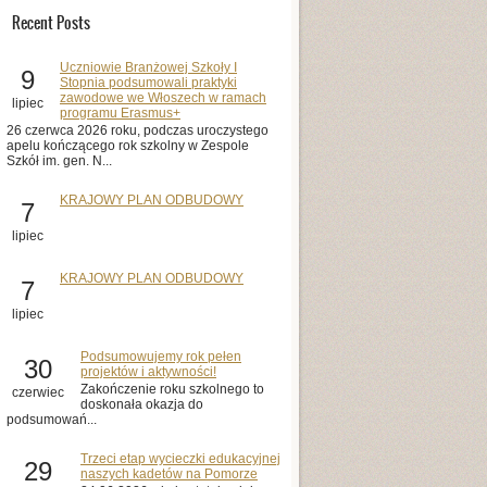
Recent Posts
Uczniowie Branżowej Szkoły I
9
Stopnia podsumowali praktyki
zawodowe we Włoszech w ramach
lipiec
programu Erasmus+
26 czerwca 2026 roku, podczas uroczystego
apelu kończącego rok szkolny w Zespole
Szkół im. gen. N...
KRAJOWY PLAN ODBUDOWY
7
lipiec
KRAJOWY PLAN ODBUDOWY
7
lipiec
Podsumowujemy rok pełen
30
projektów i aktywności!
Zakończenie roku szkolnego to
czerwiec
doskonała okazja do
podsumowań...
Trzeci etap wycieczki edukacyjnej
29
naszych kadetów na Pomorze