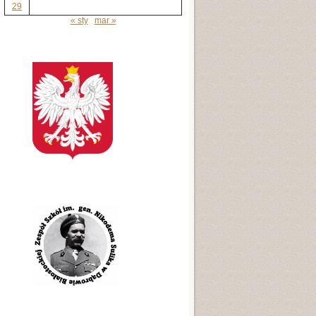
29
« sty
mar »