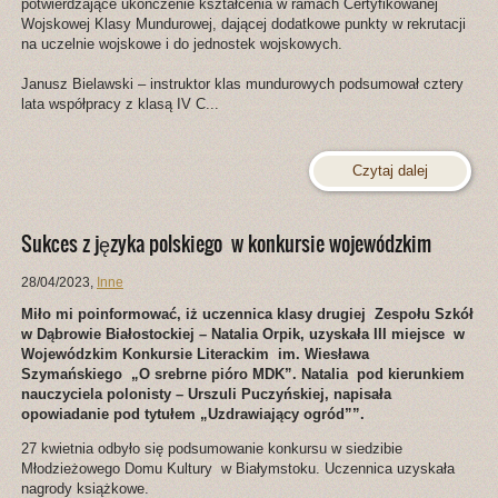
potwierdzające ukończenie kształcenia w ramach Certyfikowanej
Wojskowej Klasy Mundurowej, dającej dodatkowe punkty w rekrutacji
na uczelnie wojskowe i do jednostek wojskowych.
Janusz Bielawski – instruktor klas mundurowych podsumował cztery
lata współpracy z klasą IV C...
Czytaj dalej
Sukces z języka polskiego w konkursie wojewódzkim
28/04/2023
,
Inne
Miło mi poinformować, iż uczennica klasy drugiej Zespołu Szkół
w Dąbrowie Białostockiej – Natalia Orpik, uzyskała III miejsce w
Wojewódzkim Konkursie Literackim im. Wiesława
Szymańskiego „O srebrne pióro MDK”. Natalia pod kierunkiem
nauczyciela polonisty – Urszuli Puczyńskiej, napisała
opowiadanie pod tytułem „Uzdrawiający ogród””.
27 kwietnia odbyło się podsumowanie konkursu w siedzibie
Młodzieżowego Domu Kultury w Białymstoku. Uczennica uzyskała
nagrody książkowe.