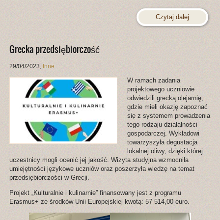
Czytaj dalej
Grecka przedsiębiorczość
29/04/2023
,
Inne
W ramach zadania
projektowego uczniowie
odwiedzili grecką olejarnię,
gdzie mieli okazję zapoznać
się z systemem prowadzenia
tego rodzaju działalności
gospodarczej. Wykładowi
towarzyszyła degustacja
lokalnej oliwy, dzięki której
uczestnicy mogli ocenić jej jakość. Wizyta studyjna wzmocniła
umiejętności językowe uczniów oraz poszerzyła wiedzę na temat
przedsiębiorczości w Grecji.
Projekt „Kulturalnie i kulinarnie” finansowany jest z programu
Erasmus+ ze środków Unii Europejskiej kwotą: 57 514,00 euro.