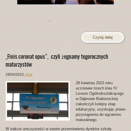
...
Czytaj dalej
„Finis coronat opus”, czyli żegnamy tegorocznych
maturzystów
28/04/2023
,
Inne
28 kwietnia 2023 roku
uczniowie trzech klas IV
Liceum Ogólnokształcącego
w Dąbrowie Białostockiej
zakończyli kolejny etap
edukacyjny, uzyskując prawo
przystąpienia do egzaminu
maturalnego.
W trakcie uroczystości w swoim przemówieniu dyrektor szkoły