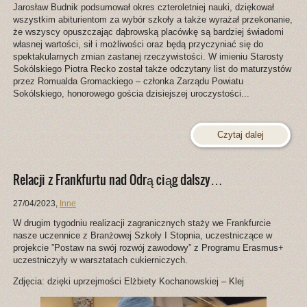
Jarosław Budnik podsumował okres czteroletniej nauki, dziękował
wszystkim abiturientom za wybór szkoły a także wyrażał przekonanie,
że wszyscy opuszczając dąbrowską placówkę są bardziej świadomi
własnej wartości, sił i możliwości oraz będą przyczyniać się do
spektakularnych zmian zastanej rzeczywistości. W imieniu Starosty
Sokólskiego Piotra Recko został także odczytany list do maturzystów
przez Romualda Gromackiego – członka Zarządu Powiatu
Sokólskiego, honorowego gościa dzisiejszej uroczystości...
Czytaj dalej
Relacji z Frankfurtu nad Odrą ciąg dalszy…
27/04/2023
,
Inne
W drugim tygodniu realizacji zagranicznych staży we Frankfurcie
nasze uczennice z Branżowej Szkoły I Stopnia, uczestniczące w
projekcie ”Postaw na swój rozwój zawodowy” z Programu Erasmus+
uczestniczyły w warsztatach cukierniczych.
Zdjęcia: dzięki uprzejmości Elżbiety Kochanowskiej – Klej