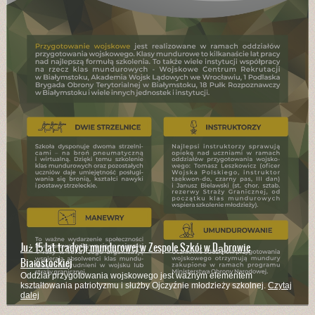
Branżowa Szkoła I Stopnia kształci w wielu zawodach
Kucharze, mechanicy pojazdów samochodowych, stolarze, rolnicy,
murarze - to zaledwie część z zawodów w których kształci szkoła
Czytaj
dalej