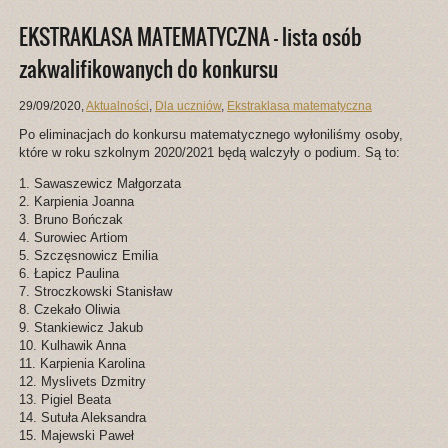
EKSTRAKLASA MATEMATYCZNA – lista osób
zakwalifikowanych do konkursu
29/09/2020
,
Aktualności
,
Dla uczniów
,
Ekstraklasa matematyczna
Po eliminacjach do konkursu matematycznego wyłoniliśmy osoby,
które w roku szkolnym 2020/2021 będą walczyły o podium. Są to:
1. Sawaszewicz Małgorzata
2. Karpienia Joanna
3. Bruno Bończak
4. Surowiec Artiom
5. Szczęsnowicz Emilia
6. Łapicz Paulina
7. Stroczkowski Stanisław
8. Czekało Oliwia
9. Stankiewicz Jakub
10. Kulhawik Anna
11. Karpienia Karolina
12. Myslivets Dzmitry
13. Pigiel Beata
14. Sutuła Aleksandra
15. Majewski Paweł