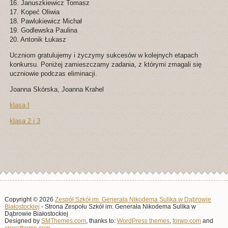
16. Januszkiewicz Tomasz
17. Kopeć Oliwia
18. Pawlukiewicz Michał
19. Godlewska Paulina
20. Antonik Łukasz
Uczniom gratulujemy i życzymy sukcesów w kolejnych etapach
konkursu. Poniżej zamieszczamy zadania, z którymi zmagali się
uczniowie podczas eliminacji.
Joanna Skórska, Joanna Krahel
klasa I
klasa 2 i 3
Copyright © 2026
Zespół Szkół im. Generała Nikodema Sulika w Dąbrowie
Białostockiej
- Strona Zespołu Szkół im. Generała Nikodema Sulika w
Dąbrowie Białostockiej
Designed by
SMThemes.com
, thanks to:
WordPress themes
,
forwp.com
and