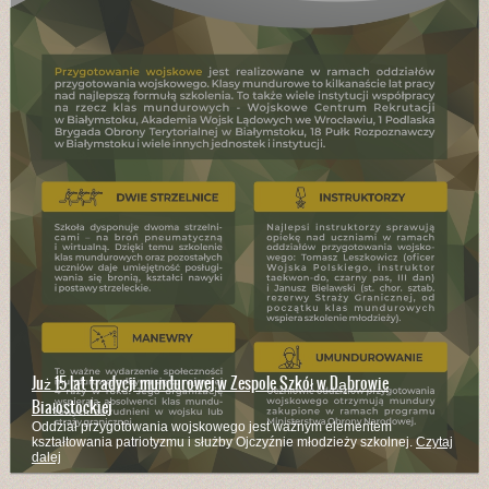
Już 15 lat tradycji mundurowej w Zespole Szkół w Dąbrowie
Białostockiej
Oddział przygotowania wojskowego jest ważnym elementem
kształtowania patriotyzmu i służby Ojczyźnie młodzieży szkolnej.
Czytaj
dalej