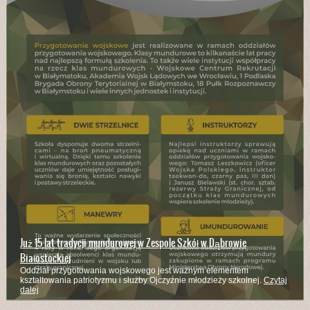
Już 15 lat tradycji mundurowej w Zespole Szkół w Dąbrowie
Białostockiej
Oddział przygotowania wojskowego jest ważnym elementem
kształtowania patriotyzmu i służby Ojczyźnie młodzieży szkolnej.
Czytaj
dalej