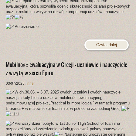
Następnie uczestnicy wypełnili elektroniczną ankietę
ewaluacyjną, która pozwoliła ocenić skuteczność działań projektowych
oraz określić ich wpływ na rozwój kompetencji uczniów i nauczycieli
.
Po przerwie o...
Czytaj dalej
Mobilność ewaluacyjna w Grecji – uczniowie i nauczyciele
z wizytą w sercu Epiru
03/07/2025
,
Inne
W d
n.30.06. – 3.07. 2025 dwóch uczniów i dwóch nauczycieli
naszej szkoły bierze udział w mobilności ewaluacyjnej,
podsumowującej projekt „Practical is more logical” w ramach programu
Erasmus+ w malowniczej Ioanninie, w północno-zachodniej Grecji
Pierwszy dzień pobytu w 1st Junior High School of Ioannina
rozpoczęliśmy od zwiedzania szkoły,(ponieważ polscy nauczyciele
byli w niej po raz pierwszy).
Następnie po uroczystej ceremonii