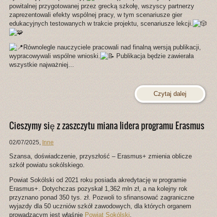
powitalnej przygotowanej przez grecką szkołę, wszyscy partnerzy
zaprezentowali efekty wspólnej pracy, w tym scenariusze gier
edukacyjnych testowanych w trakcie projektu, scenariusze lekcji.
Równolegle nauczyciele pracowali nad finalną wersją publikacji,
wypracowywali wspólne wnioski.
Publikacja będzie zawierała
wszystkie najważniej...
Czytaj dalej
Cieszymy się z zaszczytu miana lidera programu Erasmus
02/07/2025
,
Inne
Szansa, doświadczenie, przyszłość – Erasmus+ zmienia oblicze
szkół powiatu sokólskiego.
Powiat Sokólski od 2021 roku posiada akredytację w programie
Erasmus+. Dotychczas pozyskał 1,362 mln zł, a na kolejny rok
przyznano ponad 350 tys. zł. Pozwoli to sfinansować zagraniczne
wyjazdy dla 50 uczniów szkół zawodowych, dla których organem
prowadzącym jest właśnie
Powiat Sokólski
.