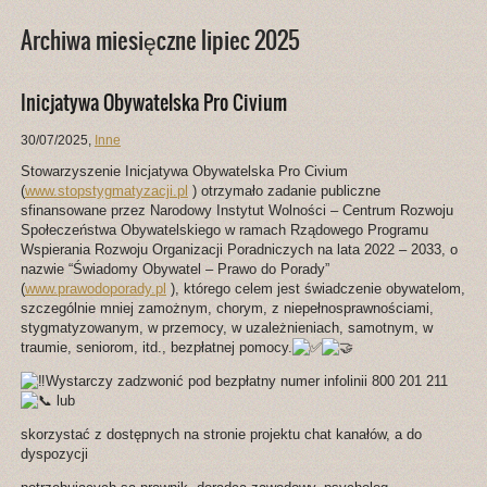
Archiwa miesięczne lipiec 2025
Inicjatywa Obywatelska Pro Civium
30/07/2025
,
Inne
Stowarzyszenie Inicjatywa Obywatelska Pro Civium
(
www.stopstygmatyzacji.pl
) otrzymało zadanie publiczne
sfinansowane przez Narodowy Instytut Wolności – Centrum Rozwoju
Społeczeństwa Obywatelskiego w ramach Rządowego Programu
Wspierania Rozwoju Organizacji Poradniczych na lata 2022 – 2033, o
nazwie “Świadomy Obywatel – Prawo do Porady”
(
www.prawodoporady.pl
), którego celem jest świadczenie obywatelom,
szczególnie mniej zamożnym, chorym, z niepełnosprawnościami,
stygmatyzowanym, w przemocy, w uzależnieniach, samotnym, w
traumie, seniorom, itd., bezpłatnej pomocy.
Wystarczy zadzwonić pod bezpłatny numer infolinii 800 201 211
lub
skorzystać z dostępnych na stronie projektu chat kanałów, a do
dyspozycji