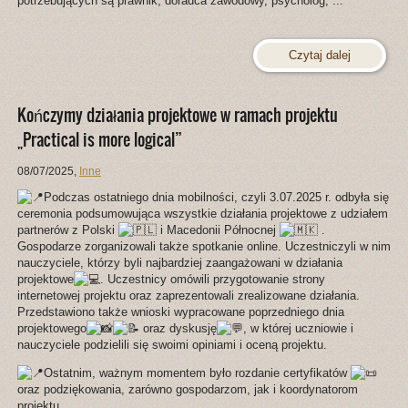
potrzebujących są prawnik, doradca zawodowy, psycholog, ...
Czytaj dalej
Kończymy działania projektowe w ramach projektu
„Practical is more logical”
08/07/2025
,
Inne
Podczas ostatniego dnia mobilności, czyli 3.07.2025 r. odbyła się
ceremonia podsumowująca wszystkie działania projektowe z udziałem
partnerów z Polski
i Macedonii Północnej
.
Gospodarze zorganizowali także spotkanie online. Uczestniczyli w nim
nauczyciele, którzy byli najbardziej zaangażowani w działania
projektowe
. Uczestnicy omówili przygotowanie strony
internetowej projektu oraz zaprezentowali zrealizowane działania.
Przedstawiono także wnioski wypracowane poprzedniego dnia
projektowego
oraz dyskusję
, w której uczniowie i
nauczyciele podzielili się swoimi opiniami i oceną projektu.
Ostatnim, ważnym momentem było rozdanie certyfikatów
oraz podziękowania, zarówno gospodarzom, jak i koordynatorom
projektu.