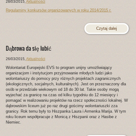
28/03/2015
,
Aktualności
Regulaminy konkursów organizowanych w roku 2014/2015 r.
Czytaj dalej
Dąbrowa da się lubić
26/03/2015
,
Aktualności
Wolontariat Europejski EVS to program unijny umożliwiający
organizacjom i instytucjom przyjmowanie młodych ludzi jako
wolontariuszy do pomocy przy różnych projektach zagranicznych
(ekologicznych, socjalnych, kulturalnych). Jest on przeznaczony dla
osób w przedziale wiekowym od 18 do 30 lat. Takie osoby mogą
wyjechać za granicę na czas od kilku tygodniu do 12 miesięcy i
pomagać w realizowaniu projektów na rzecz społeczności lokalnej. W
dąbrowskim liceum już po raz drugi gościmy wolontariuszki zza
granicy. Rok temu były to Hiszpanka Laura i Armenka Marija. W tym
roku liceum współpracuje z Monicą z Hiszpanii oraz z Hasibe z
Niemiec.