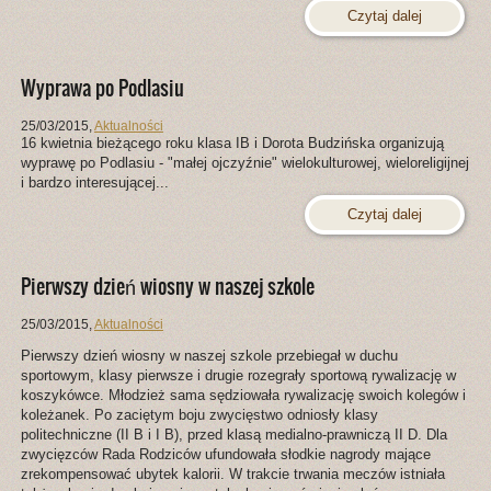
Czytaj dalej
Wyprawa po Podlasiu
25/03/2015
,
Aktualności
16 kwietnia bieżącego roku klasa IB i Dorota Budzińska organizują
wyprawę po Podlasiu - "małej ojczyźnie" wielokulturowej, wieloreligijnej
i bardzo interesującej...
Czytaj dalej
Pierwszy dzień wiosny w naszej szkole
25/03/2015
,
Aktualności
Pierwszy dzień wiosny w naszej szkole przebiegał w duchu
sportowym, klasy pierwsze i drugie rozegrały sportową rywalizację w
koszykówce. Młodzież sama sędziowała rywalizację swoich kolegów i
koleżanek. Po zaciętym boju zwycięstwo odniosły klasy
politechniczne (II B i I B), przed klasą medialno-prawniczą II D. Dla
zwycięzców Rada Rodziców ufundowała słodkie nagrody mające
zrekompensować ubytek kalorii. W trakcie trwania meczów istniała