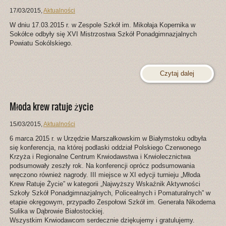
17/03/2015
,
Aktualności
W dniu 17.03.2015 r. w Zespole Szkół im. Mikołaja Kopernika w
Sokółce odbyły się XVI Mistrzostwa Szkół Ponadgimnazjalnych
Powiatu Sokólskiego.
Czytaj dalej
Młoda krew ratuje życie
15/03/2015
,
Aktualności
6 marca 2015 r. w Urzędzie Marszałkowskim w Białymstoku odbyła
się konferencja, na której podlaski oddział Polskiego Czerwonego
Krzyża i Regionalne Centrum Krwiodawstwa i Krwiolecznictwa
podsumowały zeszły rok. Na konferencji oprócz podsumowania
wręczono również nagrody. III miejsce w XI edycji turnieju „Młoda
Krew Ratuje Życie” w kategorii „Najwyższy Wskaźnik Aktywności
Szkoły Szkół Ponadgimnazjalnych, Policealnych i Pomaturalnych” w
etapie okręgowym, przypadło Zespołowi Szkół im. Generała Nikodema
Sulika w Dąbrowie Białostockiej.
Wszystkim Krwiodawcom serdecznie dziękujemy i gratulujemy.