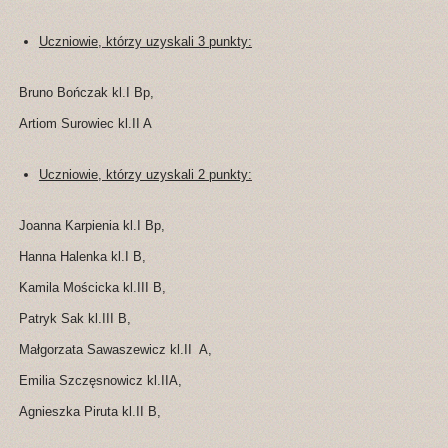
Uczniowie, którzy uzyskali 3 punkty:
Bruno Bończak kl.I Bp,
Artiom Surowiec kl.II A
Uczniowie, którzy uzyskali 2 punkty:
Joanna Karpienia kl.I Bp,
Hanna Halenka kl.I B,
Kamila Mościcka kl.III B,
Patryk Sak kl.III B,
Małgorzata Sawaszewicz kl.II A,
Emilia Szczęsnowicz kl.IIA,
Agnieszka Piruta kl.II B,