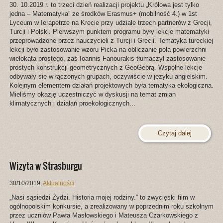
30. 10.2019 r. to trzeci dzień realizacji projektu „Królowa jest tylko
jedna – Matematyka” ze środków Erasmus+ (mobilność 4.) w 1st
Lyceum w Ierapetrze na Krecie przy udziale trzech partnerów z Grecji,
Turcji i Polski. Pierwszym punktem programu były lekcje matematyki
przeprowadzone przez nauczycieli z Turcji i Grecji. Tematyką tureckiej
lekcji było zastosowanie wzoru Picka na obliczanie pola powierzchni
wielokąta prostego,
zaś Ioannis Fanourakis tłumaczył zastosowanie
prostych konstrukcji geometrycznych z GeoGebrą. Wspólne lekcje
odbywały się w łączonych grupach, oczywiście w języku angielskim.
Kolejnym elementem działań projektowych była tematyka ekologiczna.
Mieliśmy okazję uczestniczyć w dyskusji na temat zmian
klimatycznych i działań proekologicznych...
Czytaj dalej
Wizyta w Strasburgu
30/10/2019
,
Aktualności
„Nasi sąsiedzi Żydzi. Historia mojej rodziny.” to zwycięski film w
ogólnopolskim konkursie, a zrealizowany w poprzednim roku szkolnym
przez uczniów Pawła Masłowskiego i Mateusza Czarkowskiego z