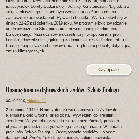
klasy IIIb oraz Krystiana Hećmańczuka z klasy IIb, pod opieką
nauczycielek Doroty Budzińskiej i Jolanty Konstańczuk. Nagrodą za
zajęcie pierwszego miejsca była wycieczka do Strasburgu na
zaproszenie europosła prof. Ryszarda Legutko. Wyjazd odbył się w
dniach 21-25 października 2019 roku. W programie było zwiedzanie
średniowiecznego Strasburga oraz nowoczesnego Parlamentu
Europejskiego. Nasi uczniowie uczestniczyli w spotkaniu z prof.
Legutko, dowiedzieli się jakie są zadania i jak działa Parlament Unii
Europejskiej, a także obserwowali na sali plenarnej debatę dotyczącą
zmian klimatycznych...
Czytaj dalej
Upamiętnienie dąbrowskich Żydów – Szkoła Dialogu
30/10/2019
,
Aktualności
2 listopada 1942 r. Niemcy deportowali dąbrowskich Żydów do
Kiełbasina koło Grodna, skąd zostali wywiezieni do Treblinki i
zgładzeni. W tym roku przypada 77. rocznica Zagłady polskich
obywateli pochodzenia żydowskiego naszego miasta. W ramach
projektów Szkoła Dialogu i „Odczytywanie popiołów – śladami
dąbrowskich Żydów ” młodzież umieściła kolejne nazwiska