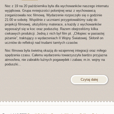
Noc z 19 na 20 października była dla wychowanków naszego internatu
wyjątkowa. Grupa mniejszości polonijnej wraz z wychowawcą
zorganizowała noc filmową. Wydarzenie rozpoczęło się o godzinie
21:00 w sobotę. Wspólnie z uczniami przygotowaliśmy salę do
projekcji filmowej, ułożyliśmy materace, a każdy z wychowanków
wyposażył się w koc oraz poduszkę. Razem obejrzeliśmy kilka
ciekawych produkcji. Jedną z nich był film pt. „Chłopiec w pasiastej
piżamie”, traktujący o wydarzeniach II Wojny Światowej. Skłonił on
uczniów do refleksji nad trudami tamtych czasów.
Noc filmowa była świetną okazją do wzajemnej integracji oraz miłego
spędzenia czasu. Całemu wydarzeniu towarzyszyła bardzo przyjazna
atmosfera, nie zabrakło luźnych pogawędek i zabaw, m.in. wojny na
poduszki...
Czytaj dalej