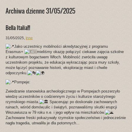
Archiwa dzienne 31/05/2025
Bella Italia!!!
31/05/2025
,
Inne
Jako uczestnicy mobilności akredytacyjnej z programu
Erasmus+
mieliśmy okazję połączyć ciekawe zajęcia szkolne
z kulturowym bogactwem Włoch. Mobilność zwróciła uwagę
uczestnikom projektu, że edukacja wykraczając poza mury szkoły,
może łączyć poznawanie historii, eksplorację miast i chwile
odpoczynku.
Pompeje:
Zwiedzanie
stanowiska archeologicznego w Pompejach poszerzyło
wiedzę uczestników o codziennym życiu i kulturze starożytnego
rzymskiego miasta.
Spacerując po doskonale zachowanych
ruinach, wśród domów,ulic i świątyń, poznawaliśmy skutki erupcji
Wezuwiusza w 79 roku n.e. i jego wpływ na mieszkańców.
Zachowane freski pokazywały rzymskie społeczeństwo i jednocześnie
nagła tragedia, utrwaliła je dla potomnych...