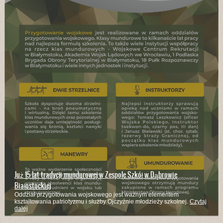
Już 15 lat tradycji mundurowej w Zespole Szkół w Dąbrowie
Białostockiej
Oddział przygotowania wojskowego jest ważnym elementem
kształtowania patriotyzmu i służby Ojczyźnie młodzieży szkolnej.
Czytaj
dalej