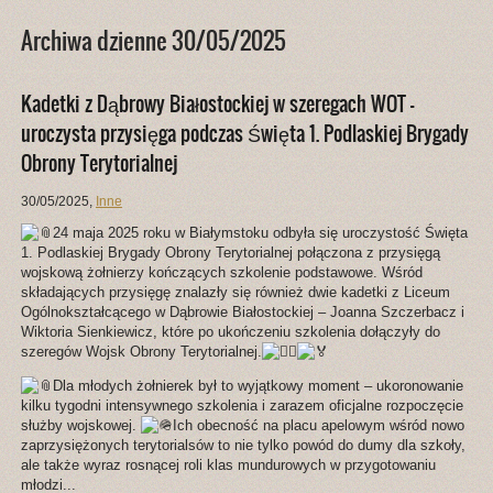
Archiwa dzienne 30/05/2025
Kadetki z Dąbrowy Białostockiej w szeregach WOT –
uroczysta przysięga podczas Święta 1. Podlaskiej Brygady
Obrony Terytorialnej
30/05/2025
,
Inne
24 maja 2025 roku w Białymstoku odbyła się uroczystość Święta
1. Podlaskiej Brygady Obrony Terytorialnej połączona z przysięgą
wojskową żołnierzy kończących szkolenie podstawowe. Wśród
składających przysięgę znalazły się również dwie kadetki z Liceum
Ogólnokształcącego w Dąbrowie Białostockiej – Joanna Szczerbacz i
Wiktoria Sienkiewicz, k
tóre po ukończeniu szkolenia dołączyły do
szeregów Wojsk Obrony Terytorialnej.
Dla młodych żołnierek był to wyjątkowy moment – ukoronowanie
kilku tygodni intensywnego szkolenia i zarazem oficjalne rozpoczęcie
służby wojskowej.
Ich obecność na placu apelowym wśród nowo
zaprzysiężonych terytorialsów to nie tylko powód do dumy dla szkoły,
ale także wyraz rosnącej roli klas mundurowych w przygotowaniu
młodzi...