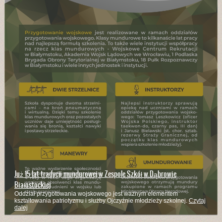
Już 15 lat tradycji mundurowej w Zespole Szkół w Dąbrowie
Białostockiej
Oddział przygotowania wojskowego jest ważnym elementem
kształtowania patriotyzmu i służby Ojczyźnie młodzieży szkolnej.
Czytaj
dalej