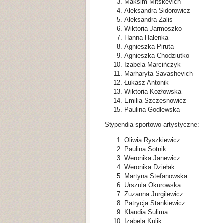
Maksim Mitskevich
Aleksandra Sidorowicz
Aleksandra Żalis
Wiktoria Jarmoszko
Hanna Halenka
Agnieszka Piruta
Agnieszka Chodziutko
Izabela Marcińczyk
Marharyta Savashevich
Łukasz Antonik
Wiktoria Kozłowska
Emilia Szczęsnowicz
Paulina Godlewska
Stypendia sportowo-artystyczne:
Oliwia Ryszkiewicz
Paulina Sotnik
Weronika Janewicz
Weronika Dziełak
Martyna Stefanowska
Urszula Okurowska
Zuzanna Jurgilewicz
Patrycja Stankiewicz
Klaudia Sulima
Izabela Kulik