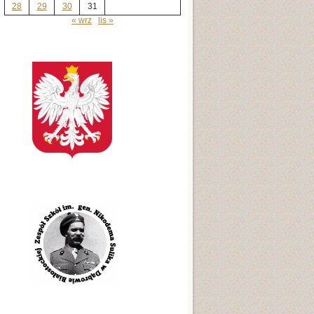
28
29
30
31
« wrz
lis »