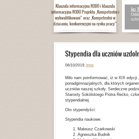
Klauzula informacyjna RODO i klauzula
Już 1
informacyjna RODO Projektu „Kompetentni i
Oddz
wykwalifikowani” oraz „Kompetentni w
szko
działaniu, konkurencyjni na rynku pracy”.
Stypendia dla uczniów uzdol
08/10/2019
,
Inne
Miło nam poinformować, iż w XIX edycji 
ponadgimnazjalnych, dla których organe
uczniów naszej szkoły. Serdeczne podzi
Starosty Sokólskiego Piotra Rećko, czł
stypendialnej.
Oto stypendyści:
Stypendia naukowe:
Mateusz Czarkowski
Agnieszka Budnik