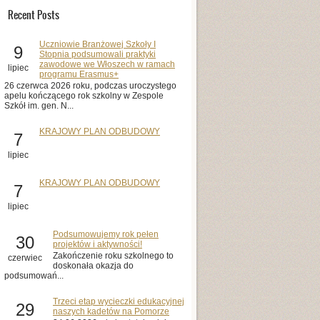
Recent Posts
Uczniowie Branżowej Szkoły I
9
Stopnia podsumowali praktyki
zawodowe we Włoszech w ramach
lipiec
programu Erasmus+
26 czerwca 2026 roku, podczas uroczystego
apelu kończącego rok szkolny w Zespole
Szkół im. gen. N...
KRAJOWY PLAN ODBUDOWY
7
lipiec
KRAJOWY PLAN ODBUDOWY
7
lipiec
Podsumowujemy rok pełen
30
projektów i aktywności!
Zakończenie roku szkolnego to
czerwiec
doskonała okazja do
podsumowań...
Trzeci etap wycieczki edukacyjnej
29
naszych kadetów na Pomorze