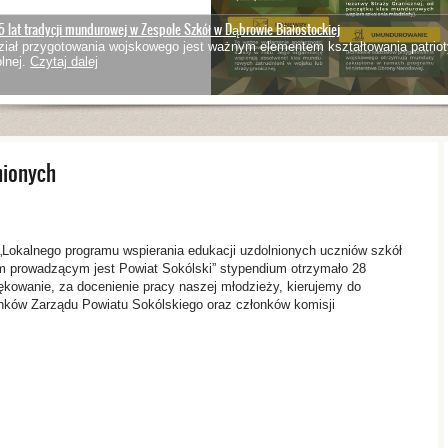
5 lat tradycji mundurowej w Zespole Szkół w Dąbrowie Białostockiej
iał przygotowania wojskowego jest ważnym elementem kształtowania patriot
lnej.
Czytaj dalej
nionych
„Lokalnego programu wspierania edukacji uzdolnionych uczniów szkół
m prowadzącym jest Powiat Sokólski” stypendium otrzymało 28
ękowanie, za docenienie pracy naszej młodzieży, kierujemy do
onków Zarządu Powiatu Sokólskiego oraz członków komisji