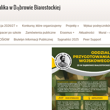
ulika w Dąbrowie Białostockiej
cja 2026/27
»
Konkursy, które organizujemy
Projekty
»
Wykaz podręczników
spacer po szkole
Zamówienia publiczne
Erasmus +
Aktualności
Mural –
WFOŚiGW
Biuletyn Informacji Publicznej
Sygnaliści 2025
Peer Support