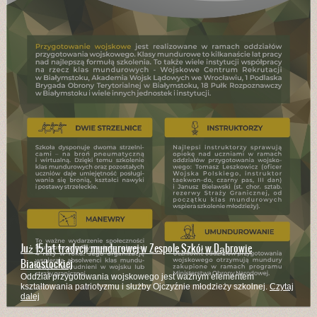
Już 15 lat tradycji mundurowej w Zespole Szkół w Dąbrowie
Białostockiej
Oddział przygotowania wojskowego jest ważnym elementem
kształtowania patriotyzmu i służby Ojczyźnie młodzieży szkolnej.
Czytaj
dalej