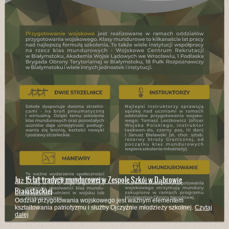
Branżowa Szkoła I Stopnia kształci w wielu zawodach
Kucharze, mechanicy pojazdów samochodowych, stolarze, rolnicy,
murarze - to zaledwie część z zawodów w których kształci szkoła
Czytaj
dalej