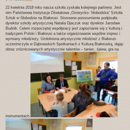
22 kwietnia 2018 roku nasza szkoła zyskała kolejnego partnera. Jest
nim Państwowa Instytucja Oświatowa „Ozierycko- Słobodska” Szkoła
Sztuk w Słobodzie na Białorusi. Stosowne porozumienie podpisała
dyrektor szkoły artystycznej Natalia Djaczuk oraz dyrektor Jarosław
Budnik. Celem rozpoczętej współpracy jest zapoznanie się z kulturą i
tradycjami Polski i Białorusi a także organizowanie wspólne imprez i
wymiany młodzieży. Uzdolniona artystycznie młodzież z Białorusi
uczestniczyła w Dąbrowskich Spotkaniach z Kulturą Białoruską, dając
obraz zróżnicowanych artystycznie talentów – taniec, śpiew, gra na
instrumentach.