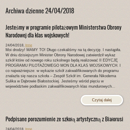
Archiwa dzienne 24/04/2018
Jesteśmy w programie pilotażowym Ministerstwa Obrony
Narodowej dla klas wojskowych!
24/04/2018
,
Inne
Moi drodzy! MAMY TO! Długo czekaliśmy na tą decyzję. I nastąpiła.
W dniu dzisiejszym Minister Obrony Narodowej zatwierdził wykaz
szkół które od nowego roku szkolnego będą realizować II EDYCJĘ
PROGRAMU PILOTAŻOWEGO MON DLA KLAS WOJSKOWYCH. I
co najważniejsze: w wykazie szkół zakwalifikowanych do programu
znalazła się nasza szkoła – Zespół Szkół im. Generała Nikodema
Sulika w Dąbrowie Białostockiej. Jesteśmy wśród pięciu w
województwie podlaskim zakwalifikowanych klas mundurowych...
Czytaj dalej
Podpisane porozumienie ze szkołą artystyczną z Białorusi
24/04/2018
,
Inne