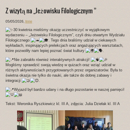
Z wizytą na „Jeżowisku Filologicznym ”
05/05/2026
,
Inne
30 kwietnia mieliśmy okazję uczestniczyć w wyjątkowym
wydarzeniu – „Jeżowisku Filologicznym”, czyli dniu otwartym Wydziału
Filologicznego
. Tego dnia braliśmy udział w ciekawych
wykładach, inspirujących prelekcjach oraz angażujących warsztatach,
które pozwoliły nam lepiej poznać świat kultury
.
Nie zabrakło również interaktywnych atrakcji!
Mogliśmy sprawdzić swoją wiedzę w quizach oraz wziąć udział w
różnych aktywnościach przygotowanych przez organizatorów. Była to
świetna okazja nie tylko do nauki, ale także do dobrej zabawy i
integracji
.
Wyjazd był bardzo udany i na długo pozostanie w naszej pamięci!
Tekst: Weronika Ryszkiewicz kl. III A, zdjęcia: Julia Dziełak kl. III A