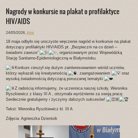
Nagrody w konkursie na plakat o profilaktyce
HIV/AIDS
24/05/2026
,
Inne
18 maja odbyło się uroczyste wręczenie nagród w konkursie na plakat
dotyczący profilaktyki HIV/AIDS pt. „Bezpieczni na co dzień –
świadomi zawsze”
, organizowanym przez Wojewódzką
Stację Sanitarno-Epidemiologiczną w Białymstoku.
Konkurs cieszył się dużym zainteresowaniem wśród uczniów,
którzy wykazali się kreatywnością
, zaangażowaniem
oraz
wysoką świadomością dotyczącą poruszanej tematyki
.
Z radością informujemy, że uczennica naszej szkoły, Weronika
Ryszkiewicz z klasy III A , otrzymała wyróżnienie za swoją pracę.
Serdecznie gratulujemy i życzymy dalszych sukcesów!
Tekst: Weronika Ryszkiewicz kl. III A
Zdjęcia: Agnieszka Dzienisik