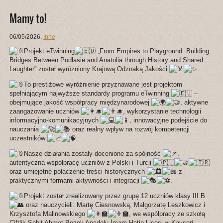
Mamy to!
06/05/2026
,
Inne
Projekt eTwinning
„From Empires to Playground: Building
Bridges Between Podlasie and Anatolia through History and Shared
Laughter” został wyróżniony Krajową Odznaką Jakości
.
To prestiżowe wyróżnienie przyznawane jest projektom
spełniającym najwyższe standardy programu eTwinning
–
obejmujące jakość współpracy międzynarodowej
, aktywne
zaangażowanie uczniów
, wykorzystanie technologii
informacyjno-komunikacyjnych
, innowacyjne podejście do
nauczania
oraz realny wpływ na rozwój kompetencji
uczestników
.
Nasze działania zostały docenione za spójność
,
autentyczną współpracę uczniów z Polski i Turcji
oraz umiejętne połączenie treści historycznych
z
praktycznymi formami aktywności i integracji
.
Projekt został zrealizowany przez grupę 12 uczniów klasy III B
oraz nauczycieli: Martę Ciesnowską, Małgorzatę Leszkowicz i
Krzysztofa Malinowskiego
, we współpracy ze szkołą
Çiftlik Şehit Ahmet Bozok Anadolu İmam Hatip Lisesi w Kayseri