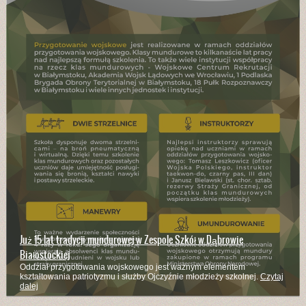
Już 15 lat tradycji mundurowej w Zespole Szkół w Dąbrowie
Białostockiej
Oddział przygotowania wojskowego jest ważnym elementem
kształtowania patriotyzmu i służby Ojczyźnie młodzieży szkolnej.
Czytaj
dalej