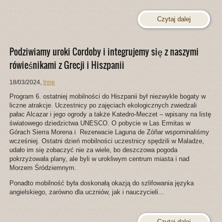
Czytaj dalej
Podziwiamy uroki Cordoby i integrujemy się z naszymi
rówieśnikami z Grecji i Hiszpanii
18/03/2024
,
Inne
Program 6. ostatniej mobilności do Hiszpanii był niezwykle bogaty w
liczne atrakcje. Uczestnicy po zajęciach ekologicznych zwiedzali
pałac Alcazar i jego ogrody a także Katedro-Meczet – wpisany na listę
światowego dziedzictwa UNESCO. O pobycie w Las Ermitas w
Górach Sierra Morena i Rezerwacie Laguna de Zóñar wspominaliśmy
wcześniej. Ostatni dzień mobilności uczestnicy spędzili w Maladze,
udało im się zobaczyć nie za wiele, bo deszczowa pogoda
pokrzyżowała plany, ale byli w urokliwym centrum miasta i nad
Morzem Śródziemnym.
Ponadto mobilność była doskonałą okazją do szlifowania języka
angielskiego, zarówno dla uczniów, jak i nauczycieli...
Czytaj dalej