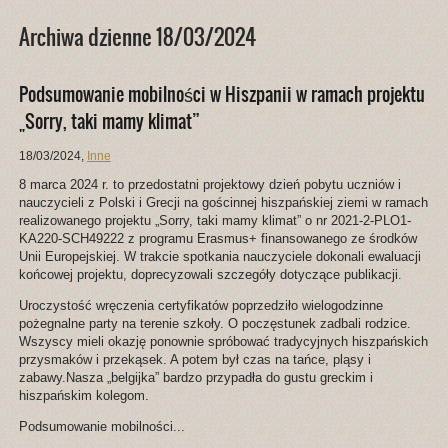
Archiwa dzienne 18/03/2024
Podsumowanie mobilności w Hiszpanii w ramach projektu
„Sorry, taki mamy klimat”
18/03/2024
,
Inne
8 marca 2024 r. to przedostatni projektowy dzień pobytu uczniów i
nauczycieli z Polski i Grecji na gościnnej hiszpańskiej ziemi w ramach
realizowanego projektu „Sorry, taki mamy klimat” o nr 2021-2-PLO1-
KA220-SCH49222 z programu Erasmus+ finansowanego ze środków
Unii Europejskiej. W trakcie spotkania nauczyciele dokonali ewaluacji
końcowej projektu, doprecyzowali szczegóły dotyczące publikacji.
Uroczystość wręczenia certyfikatów poprzedziło wielogodzinne
pożegnalne party na terenie szkoły. O poczęstunek zadbali rodzice.
Wszyscy mieli okazję ponownie spróbować tradycyjnych hiszpańskich
przysmaków i przekąsek. A potem był czas na tańce, pląsy i
zabawy.Nasza „belgijka” bardzo przypadła do gustu greckim i
hiszpańskim kolegom.
Podsumowanie mobilności...