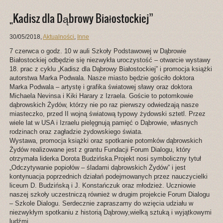
„Kadisz dla Dąbrowy Białostockiej”
30/05/2018
,
Aktualności
,
Inne
7 czerwca o godz. 10 w auli Szkoły Podstawowej w Dąbrowie
Białostockiej odbędzie się niezwykła uroczystość – otwarcie wystawy
18. prac z cyklu „Kadisz dla Dąbrowy Białostockiej” i promocja książki
autorstwa Marka Podwala. Nasze miasto będzie gościło doktora
Marka Podwala – artystę i grafika światowej sławy oraz doktora
Michaela Nevinsa i Kiki Harary z Izraela. Goście to potomkowie
dąbrowskich Żydów, którzy nie po raz pierwszy odwiedzają nasze
miasteczko, przed II wojną światową typowy żydowski sztetl. Przez
wiele lat w USA i Izraelu pielęgnują pamięć o Dąbrowie, własnych
rodzinach oraz zagładzie żydowskiego świata.
Wystawa, promocja książki oraz spotkanie potomków dąbrowskich
Żydów realizowane jest z grantu Fundacji Forum Dialogu, który
otrzymała liderka Dorota Budzińska.Projekt nosi symboliczny tytuł
„Odczytywanie popiołów – śladami dąbrowskich Żydów” i jest
kontynuacja poprzednich działań podejmowanych przez nauczycielki
liceum D. Budzińską i J. Konstańczuk oraz młodzież. Uczniowie
naszej szkoły uczestniczą również w drugim projekcie Forum Dialogu
– Szkole Dialogu. Serdecznie zapraszamy do wzięcia udziału w
niezwykłym spotkaniu z historią Dąbrowy,wielką sztuką i wyjątkowymi
ludźmi.