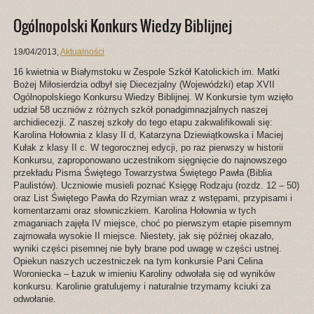
Ogólnopolski Konkurs Wiedzy Biblijnej
19/04/2013
,
Aktualności
16 kwietnia w Białymstoku w Zespole Szkół Katolickich im. Matki
Bożej Miłosierdzia odbył się Diecezjalny (Wojewódzki) etap XVII
Ogólnopolskiego Konkursu Wiedzy Biblijnej. W Konkursie tym wzięło
udział 58 uczniów z różnych szkół ponadgimnazjalnych naszej
archidiecezji. Z naszej szkoły do tego etapu zakwalifikowali się:
Karolina Hołownia z klasy II d, Katarzyna Dziewiątkowska i Maciej
Kułak z klasy II c. W tegorocznej edycji, po raz pierwszy w historii
Konkursu, zaproponowano uczestnikom sięgnięcie do najnowszego
przekładu Pisma Świętego Towarzystwa Świętego Pawła (Biblia
Paulistów). Uczniowie musieli poznać Księgę Rodzaju (rozdz. 12 – 50)
oraz List Świętego Pawła do Rzymian wraz z wstępami, przypisami i
komentarzami oraz słowniczkiem. Karolina Hołownia w tych
zmaganiach zajęła IV miejsce, choć po pierwszym etapie pisemnym
zajmowała wysokie II miejsce. Niestety, jak się później okazało,
wyniki części pisemnej nie były brane pod uwagę w części ustnej.
Opiekun naszych uczestniczek na tym konkursie Pani Celina
Woroniecka – Łazuk w imieniu Karoliny odwołała się od wyników
konkursu. Karolinie gratulujemy i naturalnie trzymamy kciuki za
odwołanie.