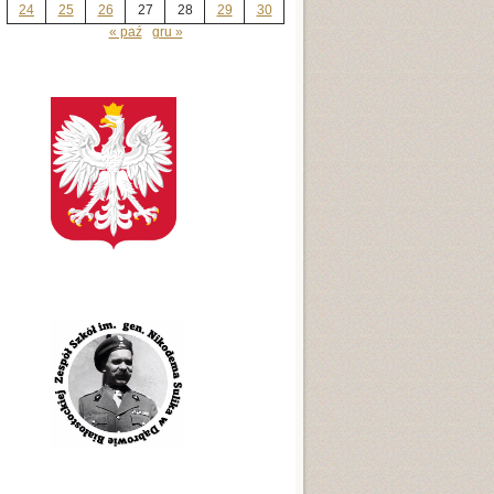
24
25
26
27
28
29
30
« paź
gru »