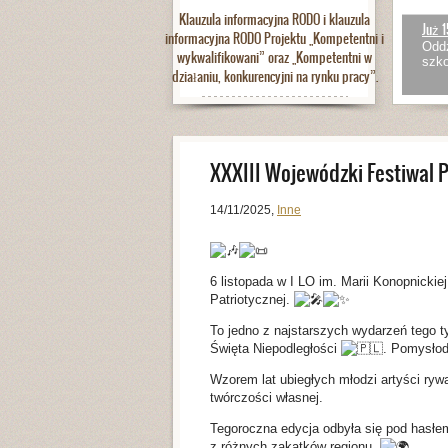
Klauzula informacyjna RODO i klauzula
Już 1
informacyjna RODO Projektu „Kompetentni i
Oddz
wykwalifikowani” oraz „Kompetentni w
szko
działaniu, konkurencyjni na rynku pracy”.
XXXIII Wojewódzki Festiwal P
14/11/2025
,
Inne
6
listopada w I LO im. Marii Konopnickie
Patriotycznej.
To jedno z najstarszych wydarzeń tego t
Święta Niepodległości
. Pomysłod
Wzorem lat ubiegłych młodzi artyści rywa
twórczości własnej.
Tegoroczna edycja odbyła się pod hasł
z różnych zakątków regionu.