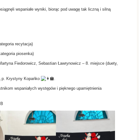
iągnęli wspaniałe wyniki, biorąc pod uwagę tak liczną i silną
tegoria recytacja)
ategoria piosenka)
artyna Fiedorowicz, Sebastian Ławrynowicz – 8. miejsce (duety,
ą p. Krystyny Kopańko
.
tnikom wspaniałych występów i pięknego upamiętnienia
 B