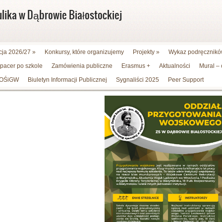
ulika w Dąbrowie Białostockiej
cja 2026/27
»
Konkursy, które organizujemy
Projekty
»
Wykaz podręczników
spacer po szkole
Zamówienia publiczne
Erasmus +
Aktualności
Mural –
WFOŚiGW
Biuletyn Informacji Publicznej
Sygnaliści 2025
Peer Support