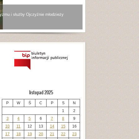
yzmu i służby Ojczyźnie młodzieży
listopad 2025
P
W
Ś
C
P
S
N
1
2
3
4
5
6
7
8
9
10
11
12
13
14
15
16
17
18
19
20
21
22
23