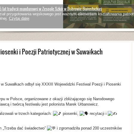
5 lat tradycji mundurowej w Zespole Szkół w Dąbrowie Białostockiej
iał przygotowania wojskowego jest ważnym elementem kształtowania patriot
lnej.
Czytaj dalej
iosenki i Poezji Patriotycznej w Suwałkach
j w Suwałkach odbył się XXXIII Wojewódzki Festiwal Poezji i Piosenki
ypu w Polsce, organizowane z okazji zbliżającego się Narodowego
awcą i twórcą festiwalu jest polonista Marek Urbanowicz.
lizowali w trzech kategoriach:
piosenki,
recytacji i
em „Trzeba dać świadectwo”
i zgromadziła ponad 200 uczestników