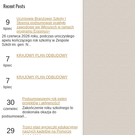
Recent Posts
Uczniowie Branżowej Szkoły I
9
Stopnia podsumowali praktyki
zawodowe we Włoszech w ramach
lipiec
programu Erasmus+
26 czerwca 2026 roku, podczas uroczystego
apelu kończącego rok szkolny w Zespole
Szkół im. gen. N...
KRAJOWY PLAN ODBUDOWY
7
lipiec
KRAJOWY PLAN ODBUDOWY
7
lipiec
Podsumowujemy rok pełen
30
projektów i aktywności!
Zakończenie roku szkolnego to
czerwiec
doskonała okazja do
podsumowań...
Trzeci etap wycieczki edukacyjnej
29
naszych kadetów na Pomorze