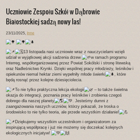
Uczniowie Zespołu Szkół w Dąbrowie
Białostockiej sadzą nowy las!
23/11/2025
,
Inne
13 listopada nasi uczniowie wraz z nauczycielami wzięli
udział w wyjątkowej akcji sadzenia drzew
w ramach programu
Interreg, współorganizowanej przez Powiat Sokólski i stronę litewską
oraz Nadleśnictwo Krynki. Dzięki wspólnej pracy młodzieży, leśników i
opiekunów niemal hektar ziemi wypełniły młode świerki
, które
będą rosnąć przez kolejne dziesięciolecia.
To nie tylko praktyczna lekcja ekologii
– to także świetna
okazja do integracji, poznania pracy leśników i zrobienia czegoś
dobrego dla naszej planety
. Jesteśmy dumni z
zaangażowania naszych uczniów, którzy pokazali, że troska o
środowisko to nie tylko teoria, ale przede wszystkim działanie!
Dziękujemy wszystkim uczestnikom i organizatorom za
inspirującą współpracę i już nie możemy się doczekać kolejnych
ekologicznych inicjatyw!