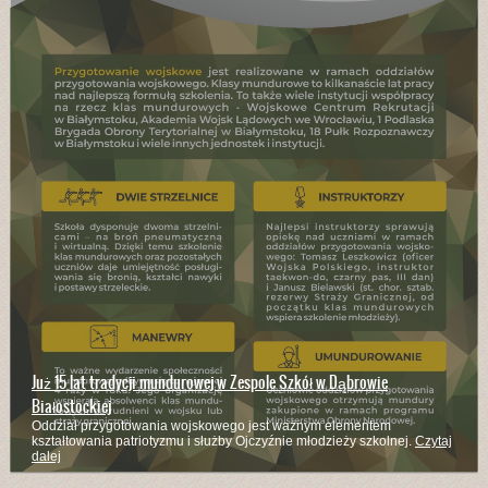
Już 15 lat tradycji mundurowej w Zespole Szkół w Dąbrowie
Białostockiej
Oddział przygotowania wojskowego jest ważnym elementem
kształtowania patriotyzmu i służby Ojczyźnie młodzieży szkolnej.
Czytaj
dalej