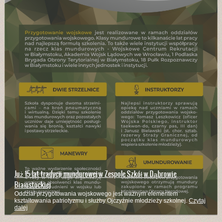
Już 15 lat tradycji mundurowej w Zespole Szkół w Dąbrowie
Białostockiej
Oddział przygotowania wojskowego jest ważnym elementem
kształtowania patriotyzmu i służby Ojczyźnie młodzieży szkolnej.
Czytaj
dalej