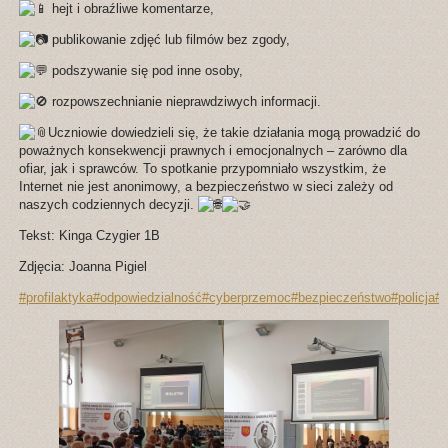
hejt i obraźliwe komentarze,
publikowanie zdjęć lub filmów bez zgody,
podszywanie się pod inne osoby,
rozpowszechnianie nieprawdziwych informacji.
Uczniowie dowiedzieli się, że takie działania mogą prowadzić do
poważnych konsekwencji prawnych i emocjonalnych – zarówno dla
ofiar, jak i sprawców. To spotkanie przypomniało wszystkim, że
Internet nie jest anonimowy, a bezpieczeństwo w sieci zależy od
naszych codziennych decyzji.
Tekst: Kinga Czygier 1B
Zdjęcia: Joanna Pigiel
#profilaktyka
#odpowiedzialność
#cyberprzemoc
#bezpieczeństwo
#policja
#s