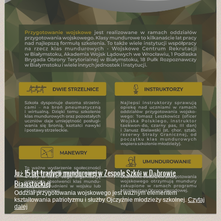
Już 15 lat tradycji mundurowej w Zespole Szkół w Dąbrowie
Białostockiej
Oddział przygotowania wojskowego jest ważnym elementem
kształtowania patriotyzmu i służby Ojczyźnie młodzieży szkolnej.
Czytaj
dalej