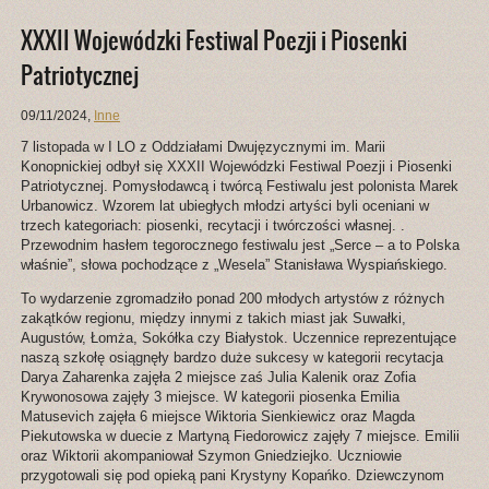
XXXII Wojewódzki Festiwal Poezji i Piosenki
Patriotycznej
09/11/2024
,
Inne
7 listopada w I LO z Oddziałami Dwujęzycznymi im. Marii
Konopnickiej odbył się XXXII Wojewódzki Festiwal Poezji i Piosenki
Patriotycznej. Pomysłodawcą i twórcą Festiwalu jest polonista Marek
Urbanowicz. Wzorem lat ubiegłych młodzi artyści byli oceniani w
trzech kategoriach: piosenki, recytacji i twórczości własnej. .
Przewodnim hasłem tegorocznego festiwalu jest „Serce – a to Polska
właśnie”, słowa pochodzące z „Wesela” Stanisława Wyspiańskiego.
To wydarzenie zgromadziło ponad 200 młodych artystów z różnych
zakątków regionu, między innymi z takich miast jak Suwałki,
Augustów, Łomża, Sokółka czy Białystok. Uczennice reprezentujące
naszą szkołę osiągnęły bardzo duże sukcesy w kategorii recytacja
Darya Zaharenka zajęła 2 miejsce zaś Julia Kalenik oraz Zofia
Krywonosowa zajęły 3 miejsce. W kategorii piosenka Emilia
Matusevich zajęła 6 miejsce Wiktoria Sienkiewicz oraz Magda
Piekutowska w duecie z Martyną Fiedorowicz zajęły 7 miejsce. Emilii
oraz Wiktorii akompaniował Szymon Gniedziejko. Uczniowie
przygotowali się pod opieką pani Krystyny Kopańko. Dziewczynom