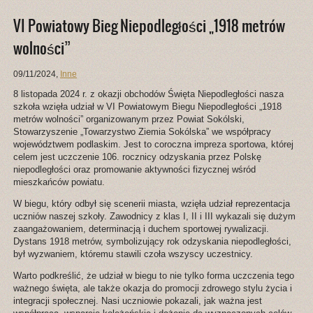
VI Powiatowy Bieg Niepodległości „1918 metrów
wolności”
09/11/2024
,
Inne
8 listopada 2024 r. z okazji obchodów Święta Niepodległości nasza
szkoła wzięła udział w VI Powiatowym Biegu Niepodległości „1918
metrów wolności” organizowanym przez Powiat Sokólski,
Stowarzyszenie „Towarzystwo Ziemia Sokólska” we współpracy
województwem podlaskim. Jest to coroczna impreza sportowa, której
celem jest uczczenie 106. rocznicy odzyskania przez Polskę
niepodległości oraz promowanie aktywności fizycznej wśród
mieszkańców powiatu.
W biegu, który odbył się scenerii miasta, wzięła udział reprezentacja
uczniów naszej szkoły. Zawodnicy z klas I, II i III wykazali się dużym
zaangażowaniem, determinacją i duchem sportowej rywalizacji.
Dystans 1918 metrów, symbolizujący rok odzyskania niepodległości,
był wyzwaniem, któremu stawili czoła wszyscy uczestnicy.
Warto podkreślić, że udział w biegu to nie tylko forma uczczenia tego
ważnego święta, ale także okazja do promocji zdrowego stylu życia i
integracji społecznej. Nasi uczniowie pokazali, jak ważna jest