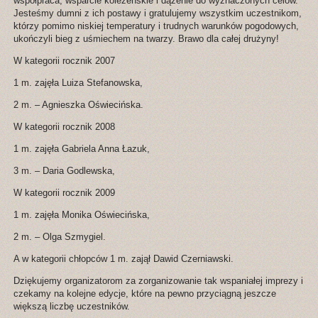
współpraca, wsparcie koleżeńskie i dążenie do wyznaczonych celów.
Jesteśmy dumni z ich postawy i gratulujemy wszystkim uczestnikom,
którzy pomimo niskiej temperatury i trudnych warunków pogodowych,
ukończyli bieg z uśmiechem na twarzy. Brawo dla całej drużyny!
W kategorii rocznik 2007
1 m. zajęła Luiza Stefanowska,
2 m. – Agnieszka Oświecińska.
W kategorii rocznik 2008
1 m. zajęła Gabriela Anna Łazuk,
3 m. – Daria Godlewska,
W kategorii rocznik 2009
1 m. zajęła Monika Oświecińska,
2 m. – Olga Szmygiel.
A w kategorii chłopców 1 m. zajął Dawid Czerniawski.
Dziękujemy organizatorom za zorganizowanie tak wspaniałej imprezy i
czekamy na kolejne edycje, które na pewno przyciągną jeszcze
większą liczbę uczestników.