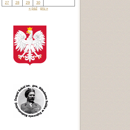
27
28
29
30
« paź
gru »