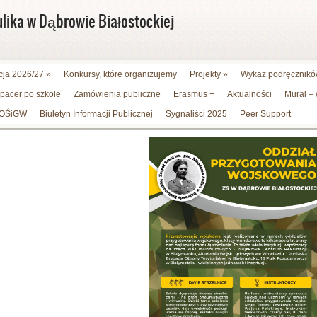
ulika w Dąbrowie Białostockiej
cja 2026/27
»
Konkursy, które organizujemy
Projekty
»
Wykaz podręczników
spacer po szkole
Zamówienia publiczne
Erasmus +
Aktualności
Mural –
WFOŚiGW
Biuletyn Informacji Publicznej
Sygnaliści 2025
Peer Support