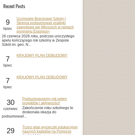
Recent Posts
Uczniowie Branżowej Szkoły I
9
Stopnia podsumowali praktyki
zawodowe we Włoszech w ramach
lipiec
programu Erasmus+
26 czerwca 2026 roku, podczas uroczystego
apelu kończącego rok szkolny w Zespole
Szkół im. gen. N...
KRAJOWY PLAN ODBUDOWY
7
lipiec
KRAJOWY PLAN ODBUDOWY
7
lipiec
Podsumowujemy rok pełen
30
projektów i aktywności!
Zakończenie roku szkolnego to
czerwiec
doskonała okazja do
podsumowań...
Trzeci etap wycieczki edukacyjnej
29
naszych kadetów na Pomorze