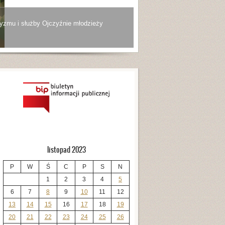
yzmu i służby Ojczyźnie młodzieży
listopad 2023
P
W
Ś
C
P
S
N
1
2
3
4
5
6
7
8
9
10
11
12
13
14
15
16
17
18
19
20
21
22
23
24
25
26