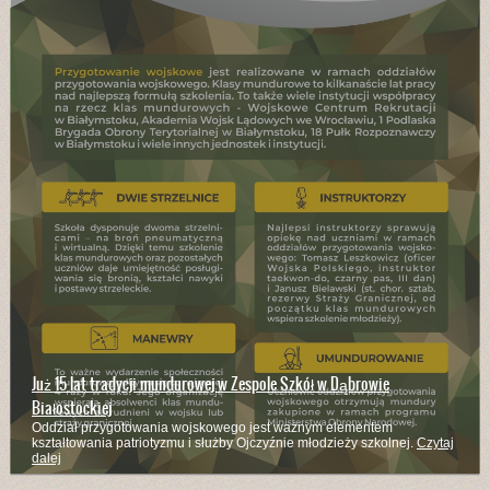
Już 15 lat tradycji mundurowej w Zespole Szkół w Dąbrowie
Białostockiej
Oddział przygotowania wojskowego jest ważnym elementem
kształtowania patriotyzmu i służby Ojczyźnie młodzieży szkolnej.
Czytaj
dalej