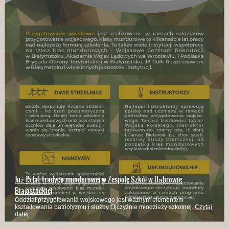
Już 15 lat tradycji mundurowej w Zespole Szkół w Dąbrowie
Białostockiej
Oddział przygotowania wojskowego jest ważnym elementem
kształtowania patriotyzmu i służby Ojczyźnie młodzieży szkolnej.
Czytaj
dalej