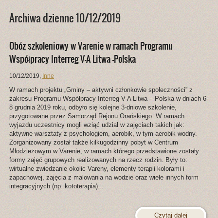
Archiwa dzienne 10/12/2019
Obóz szkoleniowy w Varenie w ramach Programu
Współpracy Interreg V-A Litwa -Polska
10/12/2019
,
Inne
W ramach projektu „Gminy – aktywni członkowie społeczności” z
zakresu Programu Współpracy Interreg V-A Litwa – Polska w dniach 6-
8 grudnia 2019 roku, odbyło się kolejne 3-dniowe szkolenie,
przygotowane przez Samorząd Rejonu Orańskiego. W ramach
wyjazdu uczestnicy mogli wziąć udział w zajęciach takich jak:
aktywne warsztaty z psychologiem, aerobik, w tym aerobik wodny.
Zorganizowany został także kilkugodzinny pobyt w Centrum
Młodzieżowym w Varenie, w ramach którego przedstawione zostały
formy zajęć grupowych realizowanych na rzecz rodzin. Były to:
wirtualne zwiedzanie okolic Vareny, elementy terapii kolorami i
zapachowej, zajęcia z malowania na wodzie oraz wiele innych form
integracyjnych (np. kototerapia)...
Czytaj dalej