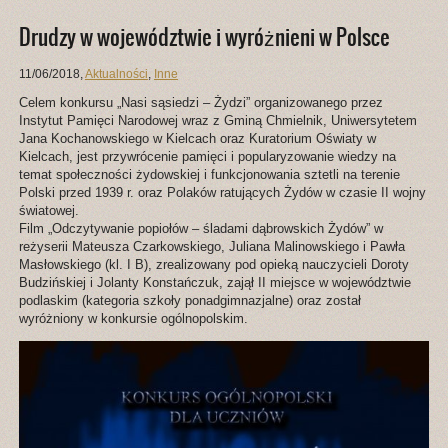
Drudzy w województwie i wyróżnieni w Polsce
11/06/2018
,
Aktualności
,
Inne
Celem konkursu „Nasi sąsiedzi – Żydzi” organizowanego przez
Instytut Pamięci Narodowej wraz z Gminą Chmielnik, Uniwersytetem
Jana Kochanowskiego w Kielcach oraz Kuratorium Oświaty w
Kielcach, jest przywrócenie pamięci i popularyzowanie wiedzy na
temat społeczności żydowskiej i funkcjonowania sztetli na terenie
Polski przed 1939 r. oraz Polaków ratujących Żydów w czasie II wojny
światowej.
Film „Odczytywanie popiołów – śladami dąbrowskich Żydów” w
reżyserii Mateusza Czarkowskiego, Juliana Malinowskiego i Pawła
Masłowskiego (kl. I B), zrealizowany pod opieką nauczycieli Doroty
Budzińskiej i Jolanty Konstańczuk, zajął II miejsce w województwie
podlaskim (kategoria szkoły ponadgimnazjalne) oraz został
wyróżniony w konkursie ogólnopolskim.