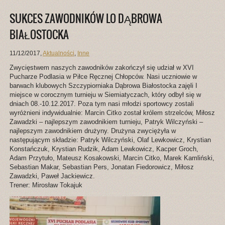
SUKCES ZAWODNIKÓW LO DĄBROWA
BIAŁOSTOCKA
11/12/2017
,
Aktualności
,
Inne
Zwycięstwem naszych zawodników zakończył się udział w XVI
Pucharze Podlasia w Piłce Ręcznej Chłopców. Nasi uczniowie w
barwach klubowych Szczypiorniaka Dąbrowa Białostocka zajęli I
miejsce w corocznym turnieju w Siemiatyczach, który odbył się w
dniach 08.-10.12.2017. Poza tym nasi młodzi sportowcy zostali
wyróżnieni indywidualnie: Marcin Citko został królem strzelców, Miłosz
Zawadzki – najlepszym zawodnikiem turnieju, Patryk Wilczyński –
najlepszym zawodnikiem drużyny. Drużyna zwyciężyła w
następującym składzie: Patryk Wilczyński, Olaf Lewkowicz, Krystian
Konstańczuk, Krystian Rudzik, Adam Lewkowicz, Kacper Groch,
Adam Przytuło, Mateusz Kosakowski, Marcin Citko, Marek Kamliński,
Sebastian Makar, Sebastian Pers, Jonatan Fiedorowicz, Miłosz
Zawadzki, Paweł Jackiewicz.
Trener: Mirosław Tokajuk