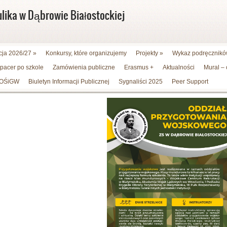
ulika w Dąbrowie Białostockiej
cja 2026/27
»
Konkursy, które organizujemy
Projekty
»
Wykaz podręczników
spacer po szkole
Zamówienia publiczne
Erasmus +
Aktualności
Mural –
WFOŚiGW
Biuletyn Informacji Publicznej
Sygnaliści 2025
Peer Support