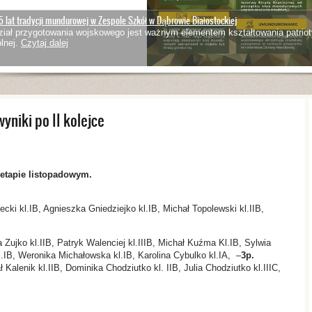
5 lat tradycji mundurowej w Zespole Szkół w Dąbrowie Białostockiej
iał przygotowania wojskowego jest ważnym elementem kształtowania patriot
lnej.
Czytaj dalej
yniki po II kolejce
etapie listopadowym.
ki kl.IB, Agnieszka Gniedziejko kl.IB, Michał Topolewski kl.IIB,
 Zujko kl.IIB, Patryk Walenciej kl.IIIB, Michał Kuźma Kl.IB, Sylwia
.IB, Weronika Michałowska kl.IB, Karolina Cybulko kl.IA, –
3p.
 Kalenik kl.IIB, Dominika Chodziutko kl. IIB, Julia Chodziutko kl.IIIC,