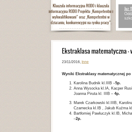
Klauzula informacyjna RODO i klauzula
Już 1
informacyjna RODO Projektu „Kompetentni i
Oddz
wykwalifikowani” oraz „Kompetentni w
szko
działaniu, konkurencyjni na rynku pracy”.
Ekstraklasa matematyczna – w
23/11/2016
,
Inne
Wyniki Ekstraklasy matematycznej po 
Karolina Budnik kl.IIIB –
5p.
Anna Wysocka kl.IA, Kacper Rusiec
Joanna Piruta kl. IIIB –
4p.
Marek Czarkowski kl.IIIB, Karolina
Czarnecka kl.IB , Jakub Kuźma kl
Bartłomiej Pawluczyk kl.IB, Michał
–
2p.