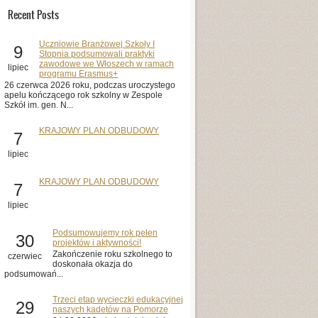
Recent Posts
Uczniowie Branżowej Szkoły I
9
Stopnia podsumowali praktyki
zawodowe we Włoszech w ramach
lipiec
programu Erasmus+
26 czerwca 2026 roku, podczas uroczystego
apelu kończącego rok szkolny w Zespole
Szkół im. gen. N...
KRAJOWY PLAN ODBUDOWY
7
lipiec
KRAJOWY PLAN ODBUDOWY
7
lipiec
Podsumowujemy rok pełen
30
projektów i aktywności!
Zakończenie roku szkolnego to
czerwiec
doskonała okazja do
podsumowań...
Trzeci etap wycieczki edukacyjnej
29
naszych kadetów na Pomorze