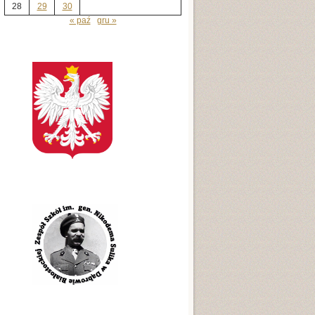
28
29
30
« paź
gru »