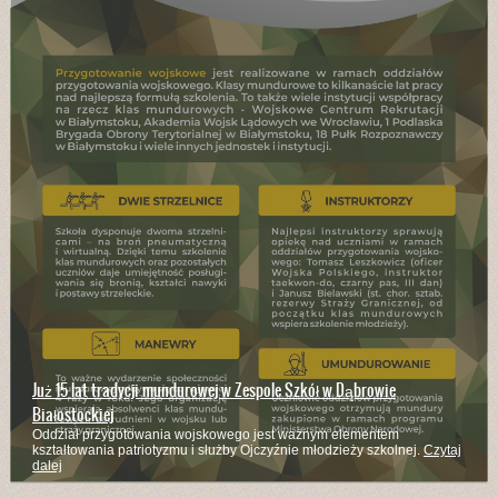
Już 15 lat tradycji mundurowej w Zespole Szkół w Dąbrowie
Białostockiej
Oddział przygotowania wojskowego jest ważnym elementem
kształtowania patriotyzmu i służby Ojczyźnie młodzieży szkolnej.
Czytaj
dalej