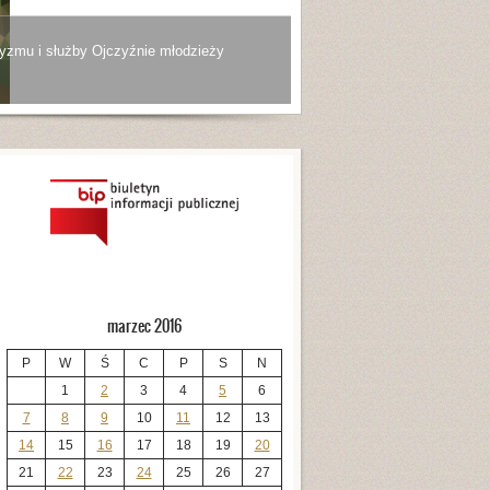
yzmu i służby Ojczyźnie młodzieży
marzec 2016
P
W
Ś
C
P
S
N
1
2
3
4
5
6
7
8
9
10
11
12
13
14
15
16
17
18
19
20
21
22
23
24
25
26
27