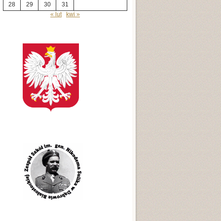
28
29
30
31
« lut
kwi »