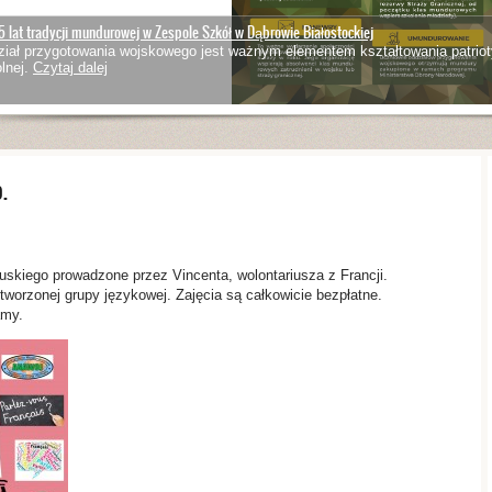
5 lat tradycji mundurowej w Zespole Szkół w Dąbrowie Białostockiej
iał przygotowania wojskowego jest ważnym elementem kształtowania patriot
lnej.
Czytaj dalej
.
uskiego prowadzone przez Vincenta, wolontariusza z Francji.
worzonej grupy językowej. Zajęcia są całkowicie bezpłatne.
amy.