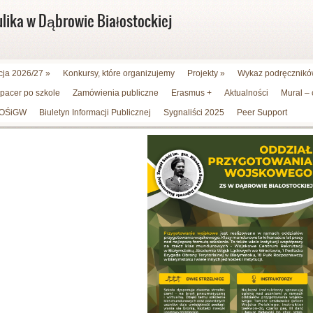
ulika w Dąbrowie Białostockiej
cja 2026/27
»
Konkursy, które organizujemy
Projekty
»
Wykaz podręczników
spacer po szkole
Zamówienia publiczne
Erasmus +
Aktualności
Mural –
WFOŚiGW
Biuletyn Informacji Publicznej
Sygnaliści 2025
Peer Support