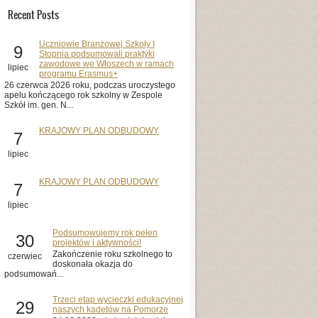
Recent Posts
Uczniowie Branżowej Szkoły I
9
Stopnia podsumowali praktyki
zawodowe we Włoszech w ramach
lipiec
programu Erasmus+
26 czerwca 2026 roku, podczas uroczystego
apelu kończącego rok szkolny w Zespole
Szkół im. gen. N...
KRAJOWY PLAN ODBUDOWY
7
lipiec
KRAJOWY PLAN ODBUDOWY
7
lipiec
Podsumowujemy rok pełen
30
projektów i aktywności!
Zakończenie roku szkolnego to
czerwiec
doskonała okazja do
podsumowań...
Trzeci etap wycieczki edukacyjnej
29
naszych kadetów na Pomorze