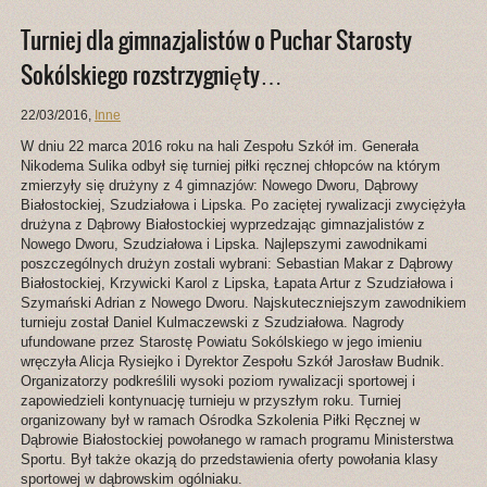
Turniej dla gimnazjalistów o Puchar Starosty
Sokólskiego rozstrzygnięty…
22/03/2016
,
Inne
W dniu 22 marca 2016 roku na hali Zespołu Szkół im. Generała
Nikodema Sulika odbył się turniej piłki ręcznej chłopców na którym
zmierzyły się drużyny z 4 gimnazjów: Nowego Dworu, Dąbrowy
Białostockiej, Szudziałowa i Lipska. Po zaciętej rywalizacji zwyciężyła
drużyna z Dąbrowy Białostockiej wyprzedzając gimnazjalistów z
Nowego Dworu, Szudziałowa i Lipska. Najlepszymi zawodnikami
poszczególnych drużyn zostali wybrani: Sebastian Makar z Dąbrowy
Białostockiej, Krzywicki Karol z Lipska, Łapata Artur z Szudziałowa i
Szymański Adrian z Nowego Dworu. Najskuteczniejszym zawodnikiem
turnieju został Daniel Kulmaczewski z Szudziałowa. Nagrody
ufundowane przez Starostę Powiatu Sokólskiego w jego imieniu
wręczyła Alicja Rysiejko i Dyrektor Zespołu Szkół Jarosław Budnik.
Organizatorzy podkreślili wysoki poziom rywalizacji sportowej i
zapowiedzieli kontynuację turnieju w przyszłym roku. Turniej
organizowany był w ramach Ośrodka Szkolenia Piłki Ręcznej w
Dąbrowie Białostockiej powołanego w ramach programu Ministerstwa
Sportu. Był także okazją do przedstawienia oferty powołania klasy
sportowej w dąbrowskim ogólniaku.