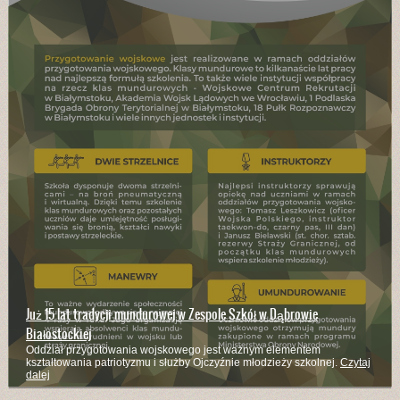
Branżowa Szkoła I Stopnia kształci w wielu zawodach
Kucharze, mechanicy pojazdów samochodowych, stolarze, rolnicy,
murarze - to zaledwie część z zawodów w których kształci szkoła
Czytaj
dalej