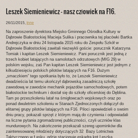
Leszek Siemieniewicz – nasz człowiek na F16.
26/11/2015
,
Inne
Na zaproszenie dyrektora Miejsko Gminnego Ośrodka Kultury w
Dąbrowie Białostockiej Macieja Sulika i pracownika tej placówki Bartka
Andrejczyka w dniu 24 listopada 2015 roku do Zespołu Szkół w
Dąbrowie Białostockiej zawitali niezwykli goście: porucznik Katarzyna
Tomiak i kapitan Leszek Siemieniewicz. Pani porucznik jest jedną z
trzech kobiet latających na samolotach odrzutowych (MIG 29) w
polskim wojsku, zaś Pan kapitan Leszek Siemieniewicz jest jednym z
kilkudziesięciu polskich pilotów latających na F16. Dużym
„smaczkiem” tego spotkania było to, że Leszek Siemieniewicz
dwadzieścia lat temu ukończył dąbrowską zasadniczą szkołę
zawodową w zawodzie mechanik pojazdów samochodowych, potem
białostockie technikum i dostał się do szkoły oficerskiej do Dęblina.
Tam po przeszkoleniu latał na śmigłowcach wojskowych oraz po
ponad dwuletnim szkoleniu w Stanach Zjednoczonych dołączył do
elitarnej grupy pilotów latających na F16. Piloci opowiedzieli o swoim
dniu pracy, pokazali sprzęt z którym mają do czynienia i odpowiadali
na liczne pytania zgromadzonej publiczności, czyli uczniów klas
mundurowych. Na zakończenie przekazali szereg upominków dla
zainteresowanej młodzieży dotyczących 32 Bazy Lotnictwa
Taktycznego w Łasku, gdzie stacjonuje eskadra kpt Leszka