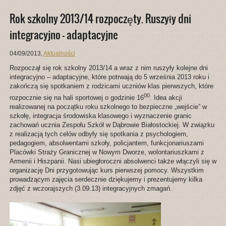
Rok szkolny 2013/14 rozpoczęty. Ruszyły dni
integracyjno – adaptacyjne
04/09/2013
,
Aktualności
Rozpoczął się rok szkolny 2013/14 a wraz z nim ruszyły kolejne dni
integracyjno – adaptacyjne, które potrwają do 5 września 2013 roku i
zakończą się spotkaniem z rodzicami uczniów klas pierwszych, które
00
rozpocznie się na hali sportowej o godzinie 16
. Idea akcji
realizowanej na początku roku szkolnego to bezpieczne „wejście” w
szkołę, integracja środowiska klasowego i wyznaczenie granic
zachowań ucznia Zespołu Szkół w Dąbrowie Białostockiej. W związku
z realizacją tych celów odbyły się spotkania z psychologiem,
pedagogiem, absolwentami szkoły, policjantem, funkcjonariuszami
Placówki Straży Granicznej w Nowym Dworze, wolontariuszkami z
Armenii i Hiszpanii. Nasi ubiegłoroczni absolwenci także włączyli się w
organizację Dni przygotowując kurs pierwszej pomocy. Wszystkim
prowadzącym zajęcia serdecznie dziękujemy i prezentujemy kilka
zdjęć z wczorajszych (3.09.13) integracyjnych zmagań.