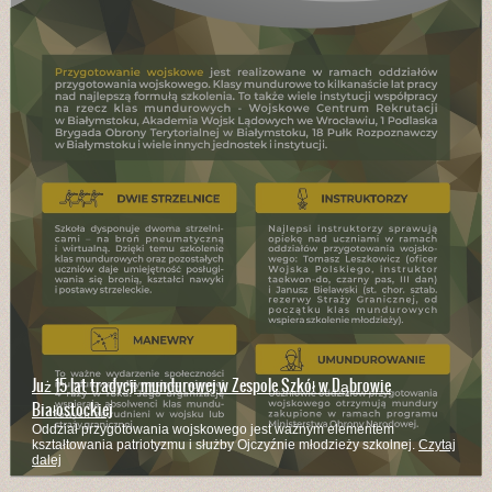
Już 15 lat tradycji mundurowej w Zespole Szkół w Dąbrowie
Białostockiej
Oddział przygotowania wojskowego jest ważnym elementem
kształtowania patriotyzmu i służby Ojczyźnie młodzieży szkolnej.
Czytaj
dalej