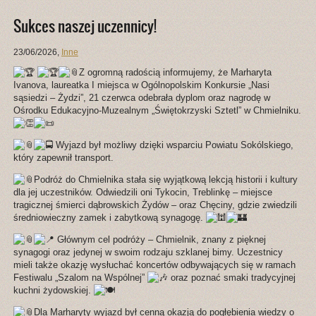
Sukces naszej uczennicy!
23/06/2026
,
Inne
Z ogromną radością informujemy, że Marharyta
Ivanova, laureatka I miejsca w Ogólnopolskim Konkursie „Nasi
sąsiedzi – Żydzi”, 21 czerwca odebrała dyplom oraz nagrodę w
Ośrodku Edukacyjno-Muzealnym „Świętokrzyski Sztetl” w Chmielniku.
Wyjazd był możliwy dzięki wsparciu Powiatu Sokólskiego,
który zapewnił transport.
Podróż do Chmielnika stała się wyjątkową lekcją historii i kultury
dla jej uczestników. Odwiedzili oni Tykocin, Treblinkę – miejsce
tragicznej śmierci dąbrowskich Żydów – oraz Chęciny, gdzie zwiedzili
średniowieczny zamek i zabytkową synagogę.
Głównym cel podróży – Chmielnik, znany z pięknej
synagogi oraz jedynej w swoim rodzaju szklanej bimy. Uczestnicy
mieli także okazję wysłuchać koncertów odbywających się w ramach
Festiwalu „Szalom na Wspólnej”
oraz poznać smaki tradycyjnej
kuchni żydowskiej.
Dla Marharyty wyjazd był cenną okazją do pogłębienia wiedzy o