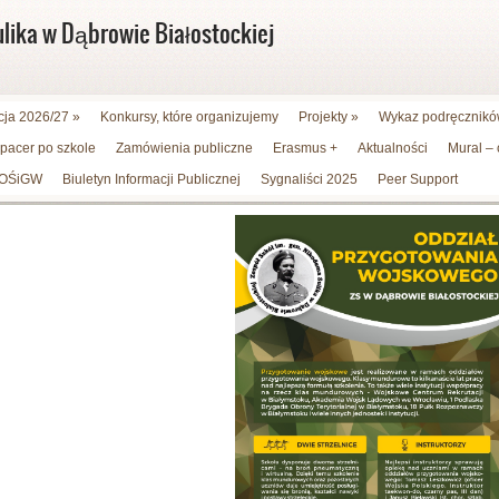
ulika w Dąbrowie Białostockiej
cja 2026/27
»
Konkursy, które organizujemy
Projekty
»
Wykaz podręczników
spacer po szkole
Zamówienia publiczne
Erasmus +
Aktualności
Mural –
WFOŚiGW
Biuletyn Informacji Publicznej
Sygnaliści 2025
Peer Support