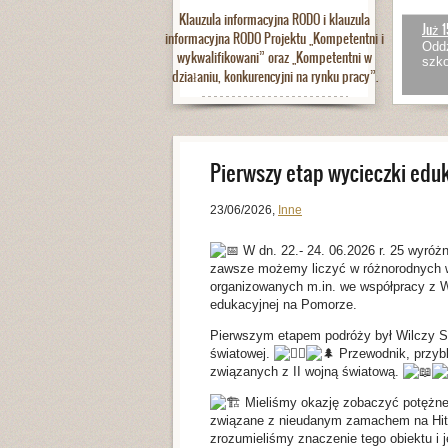
Klauzula informacyjna RODO i klauzula
Już 1
informacyjna RODO Projektu „Kompetentni i
Oddz
wykwalifikowani” oraz „Kompetentni w
szko
działaniu, konkurencyjni na rynku pracy”.
Pierwszy etap wycieczki eduk
23/06/2026
,
Inne
W dn. 22.- 24. 06.2026 r. 25 wyróż
zawsze możemy liczyć w różnorodnych wy
organizowanych m.in. we współpracy z 
edukacyjnej na Pomorze.
Pierwszym etapem podróży był Wilczy Sz
światowej.
Przewodnik, przybl
związanych z II wojną światową.
Mieliśmy okazję zobaczyć potężne 
związane z nieudanym zamachem na Hitle
zrozumieliśmy znaczenie tego obiektu i j