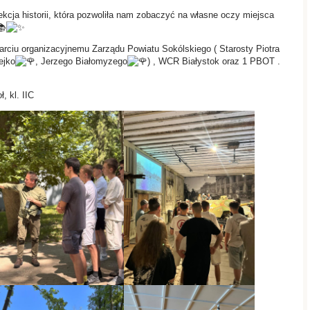
lekcja historii, która pozwoliła nam zobaczyć na własne oczy miejsca
rciu organizacyjnemu Zarządu Powiatu Sokólskiego ( Starosty Piotra
ejko
, Jerzego Białomyzego
) , WCR Białystok oraz 1 PBOT .
, kl. IIC