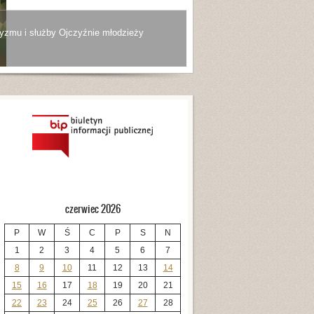
yzmu i służby Ojczyźnie młodzieży
czerwiec 2026
P
W
Ś
C
P
S
N
1
2
3
4
5
6
7
8
9
10
11
12
13
14
15
16
17
18
19
20
21
22
23
24
25
26
27
28