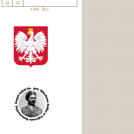
29
30
« maj
lip »