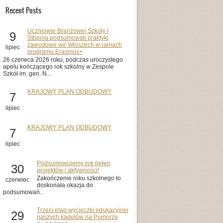
Recent Posts
Uczniowie Branżowej Szkoły I
9
Stopnia podsumowali praktyki
zawodowe we Włoszech w ramach
lipiec
programu Erasmus+
26 czerwca 2026 roku, podczas uroczystego
apelu kończącego rok szkolny w Zespole
Szkół im. gen. N...
KRAJOWY PLAN ODBUDOWY
7
lipiec
KRAJOWY PLAN ODBUDOWY
7
lipiec
Podsumowujemy rok pełen
30
projektów i aktywności!
Zakończenie roku szkolnego to
czerwiec
doskonała okazja do
podsumowań...
Trzeci etap wycieczki edukacyjnej
29
naszych kadetów na Pomorze