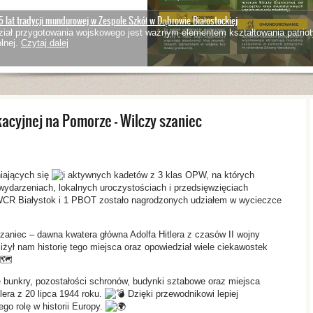
5 lat tradycji mundurowej w Zespole Szkół w Dąbrowie Białostockiej
iał przygotowania wojskowego jest ważnym elementem kształtowania patriot
lnej.
Czytaj dalej
acyjnej na Pomorze – Wilczy szaniec
niających się
aktywnych kadetów z 3 klas OPW, na których
darzeniach, lokalnych uroczystościach i przedsięwzięciach
WCR Białystok i 1 PBOT zostało nagrodzonych udziałem w wycieczce
aniec – dawna kwatera główna Adolfa Hitlera z czasów II wojny
iżył nam historię tego miejsca oraz opowiedział wiele ciekawostek
bunkry, pozostałości schronów, budynki sztabowe oraz miejsca
ra z 20 lipca 1944 roku.
Dzięki przewodnikowi lepiej
ego rolę w historii Europy.