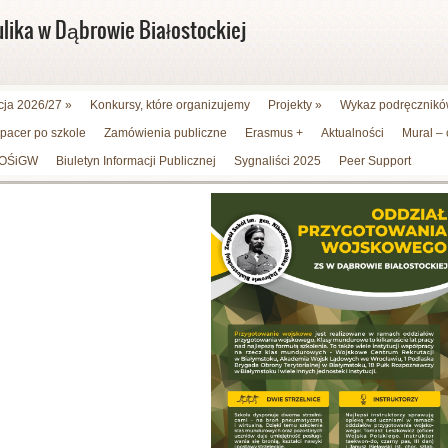
ulika w Dąbrowie Białostockiej
cja 2026/27
»
Konkursy, które organizujemy
Projekty
»
Wykaz podręczników
spacer po szkole
Zamówienia publiczne
Erasmus +
Aktualności
Mural –
WFOŚiGW
Biuletyn Informacji Publicznej
Sygnaliści 2025
Peer Support