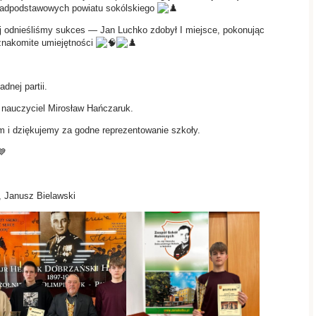
onadpodstawowych powiatu sokólskiego
ej odnieśliśmy sukces — Jan Luchko zdobył I miejsce, pokonując
 znakomite umiejętności
dnej partii.
 nauczyciel Mirosław Hańczaruk.
i dziękujemy za godne reprezentowanie szkoły.
, Janusz Bielawski