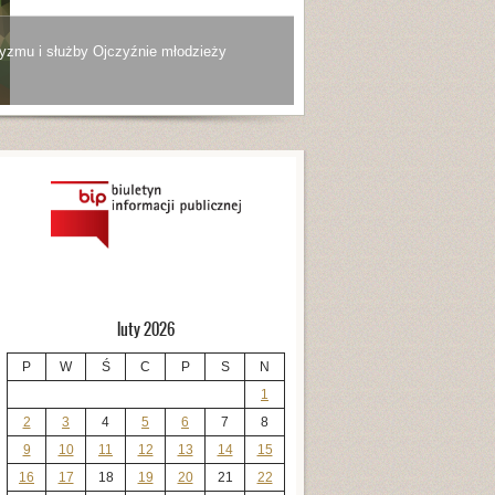
yzmu i służby Ojczyźnie młodzieży
luty 2026
P
W
Ś
C
P
S
N
1
2
3
4
5
6
7
8
9
10
11
12
13
14
15
16
17
18
19
20
21
22