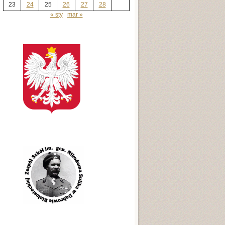
23
24
25
26
27
28
« sty
mar »