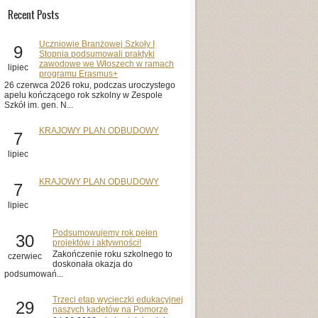
Recent Posts
Uczniowie Branżowej Szkoły I
9
Stopnia podsumowali praktyki
zawodowe we Włoszech w ramach
lipiec
programu Erasmus+
26 czerwca 2026 roku, podczas uroczystego
apelu kończącego rok szkolny w Zespole
Szkół im. gen. N...
KRAJOWY PLAN ODBUDOWY
7
lipiec
KRAJOWY PLAN ODBUDOWY
7
lipiec
Podsumowujemy rok pełen
30
projektów i aktywności!
Zakończenie roku szkolnego to
czerwiec
doskonała okazja do
podsumowań...
Trzeci etap wycieczki edukacyjnej
29
naszych kadetów na Pomorze