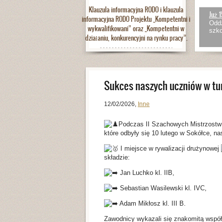
Klauzula informacyjna RODO i klauzula
Już 1
informacyjna RODO Projektu „Kompetentni i
Oddz
wykwalifikowani” oraz „Kompetentni w
szko
działaniu, konkurencyjni na rynku pracy”.
Sukces naszych uczniów w tu
12/02/2026
,
Inne
Podczas II Szachowych Mistrzostw
które odbyły się 10 lutego w Sokółce, n
I miejsce w rywalizacji drużynowej
składzie:
Jan Luchko kl. IIB,
Sebastian Wasilewski kl. IVC,
Adam Mikłosz kl. III B.
Zawodnicy wykazali się znakomitą współ