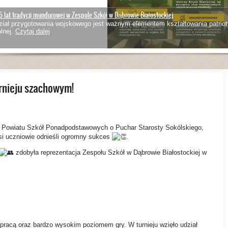
5 lat tradycji mundurowej w Zespole Szkół w Dąbrowie Białostockiej
iał przygotowania wojskowego jest ważnym elementem kształtowania patriot
lnej.
Czytaj dalej
rnieju szachowym!
 Powiatu Szkół Ponadpodstawowych o Puchar Starosty Sokólskiego,
asi uczniowie odnieśli ogromny sukces
.
zdobyła reprezentacja Zespołu Szkół w Dąbrowie Białostockiej w
pracą oraz bardzo wysokim poziomem gry. W turnieju wzięło udział