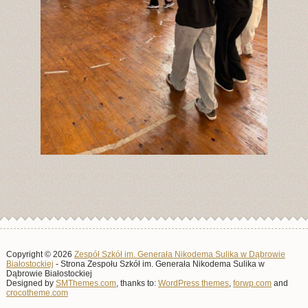
Copyright © 2026
Zespół Szkół im. Generała Nikodema Sulika w Dąbrowie
Białostockiej
- Strona Zespołu Szkół im. Generała Nikodema Sulika w
Dąbrowie Białostockiej
Designed by
SMThemes.com
, thanks to:
WordPress themes
,
forwp.com
and
crocotheme.com