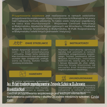
Już 15 lat tradycji mundurowej w Zespole Szkół w Dąbrowie
Białostockiej
Oddział przygotowania wojskowego jest ważnym elementem
kształtowania patriotyzmu i służby Ojczyźnie młodzieży szkolnej.
Czytaj
dalej