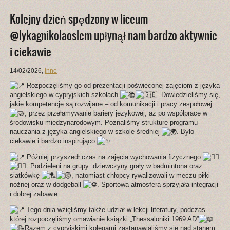
Kolejny dzień spędzony w liceum
@lykagnikolaoslem upłynął nam bardzo aktywnie
i ciekawie
14/02/2026
,
Inne
Rozpoczęliśmy go od prezentacji poświęconej zajęciom z języka
angielskiego w cypryjskich szkołach
. Dowiedzieliśmy się,
jakie kompetencje są rozwijane – od komunikacji i pracy zespołowej
, przez przełamywanie bariery językowej, aż po współpracę w
środowisku międzynarodowym. Poznaliśmy strukturę programu
nauczania z języka angielskiego w szkole średniej
. Było
ciekawie i bardzo inspirująco
.
Później przyszedł czas na zajęcia wychowania fizycznego
. Podzieleni na grupy: dziewczyny grały w badmintona oraz
siatkówkę
, natomiast chłopcy rywalizowali w meczu piłki
nożnej oraz w dodgeball
. Sportowa atmosfera sprzyjała integracji
i dobrej zabawie.
Tego dnia wzięliśmy także udział w lekcji literatury, podczas
której rozpoczęliśmy omawianie książki „Thessaloniki 1969 AD”
Razem z cypryjskimi kolegami zastanawialiśmy się nad stanem