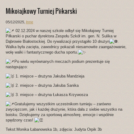
Mikołajkowy Turniej Piłkarski
05/12/2025
,
Inne
02.12.2024 w naszej szkole odbył się Mikołajowy Turniej
Piłkarski o puchar dyrektora Zespołu Szkół im. gen. N. Sulika w
Dąbrowie Białostockiej. Do rywalizacji przystąpiło 10 drużyn
.
Walka była zacięta, zawodnicy pokazali niesamowite zaangażowanie,
wolę walki i fantastycznego ducha sportu.
Po wielu wyrównanych meczach podium prezentuje się
następująco:
1. miejsce – drużyna Jakuba Mandzieja
2. miejsce – drużyna Jakuba Sanika
3. miejsce – drużyna Łukasza Krzywosza
Gratulujemy wszystkim uczestnikom turnieju – zarówno
zwycięzcom, jak i każdej drużynie, która dała z siebie wszystko na
boisku. Dziękujemy za sportową atmosferę, emocje i wspólnie
spędzony czas!
Tekst:Monika Łabanowska 1b, zdjęcia: Judyta Orpik 3b