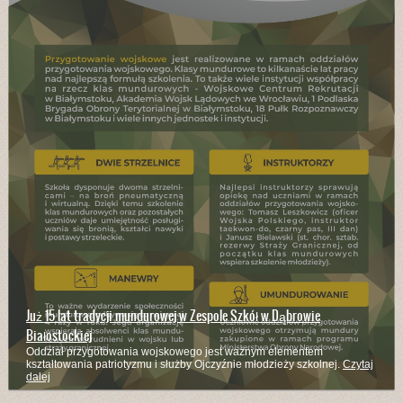
Już 15 lat tradycji mundurowej w Zespole Szkół w Dąbrowie
Białostockiej
Oddział przygotowania wojskowego jest ważnym elementem
kształtowania patriotyzmu i służby Ojczyźnie młodzieży szkolnej.
Czytaj
dalej