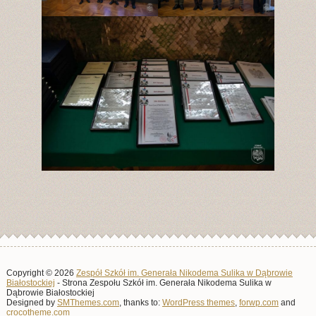
Copyright © 2026
Zespół Szkół im. Generała Nikodema Sulika w Dąbrowie
Białostockiej
- Strona Zespołu Szkół im. Generała Nikodema Sulika w
Dąbrowie Białostockiej
Designed by
SMThemes.com
, thanks to:
WordPress themes
,
forwp.com
and
crocotheme.com