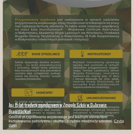
Już 15 lat tradycji mundurowej w Zespole Szkół w Dąbrowie
Białostockiej
Oddział przygotowania wojskowego jest ważnym elementem
kształtowania patriotyzmu i służby Ojczyźnie młodzieży szkolnej.
Czytaj
dalej