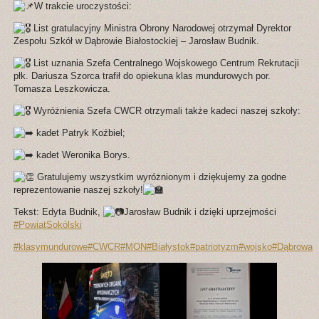
W trakcie uroczystości:
List gratulacyjny Ministra Obrony Narodowej otrzymał Dyrektor
Zespołu Szkół w Dąbrowie Białostockiej – Jarosław Budnik.
List uznania Szefa Centralnego Wojskowego Centrum Rekrutacji
płk. Dariusza Szorca trafił do opiekuna klas mundurowych por.
Tomasza Leszkowicza.
Wyróżnienia Szefa CWCR otrzymali także kadeci naszej szkoły:
kadet Patryk Koźbiel;
kadet Weronika Borys.
Gratulujemy wszystkim wyróżnionym i dziękujemy za godne
reprezentowanie naszej szkoły!
Tekst: Edyta Budnik,
Jarosław Budnik i dzięki uprzejmości
#PowiatSokólski
#klasymundurowe
#CWCR
#MON
#Białystok
#patriotyzm
#wojsko
#DąbrowaBi