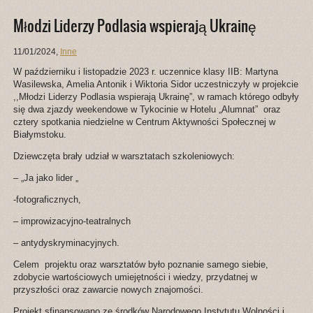
Młodzi Liderzy Podlasia wspierają Ukrainę
11/01/2024
,
Inne
W październiku i listopadzie 2023 r. uczennice klasy IIB: Martyna
Wasilewska, Amelia Antonik i Wiktoria Sidor uczestniczyły w projekcie
,,Młodzi Liderzy Podlasia wspierają Ukrainę”, w ramach którego odbyły
się dwa zjazdy weekendowe w Tykocinie w Hotelu „Alumnat” oraz
cztery spotkania niedzielne w Centrum Aktywności Społecznej w
Białymstoku.
Dziewczęta brały udział w warsztatach szkoleniowych:
– „Ja jako lider „
-fotograficznych,
– improwizacyjno-teatralnych
– antydyskryminacyjnych.
Celem projektu oraz warsztatów było poznanie samego siebie,
zdobycie wartościowych umiejętności i wiedzy, przydatnej w
przyszłości oraz zawarcie nowych znajomości.
Projekt sfinansowano ze środków Narodowego Instytutu Wolności i