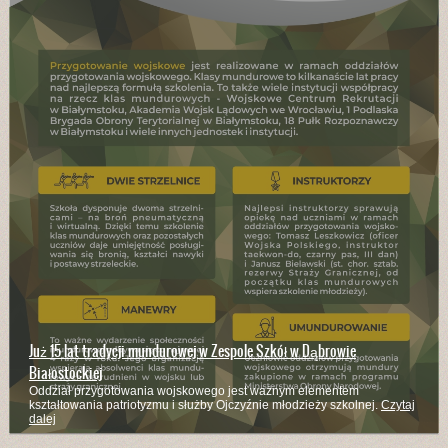
Już 15 lat tradycji mundurowej w Zespole Szkół w Dąbrowie
Białostockiej
Oddział przygotowania wojskowego jest ważnym elementem
kształtowania patriotyzmu i służby Ojczyźnie młodzieży szkolnej.
Czytaj
dalej