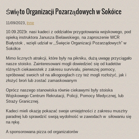
Święto Organizacji Pozarządowych w Sokółce
11/09/2023
,
Inne
10.09.2023r. nasi kadeci z oddziałów przygotowania wojskowego, pod
opieką instruktora Janusza Bielawskiego, na zaproszenie WCR
Białystok , wzięli udział w ,,Święcie Organizacji Pozarządowych” w
Sokółce
Mimo licznych atrakcji, które były na pikniku, dużą uwagę przyciągało
nasze stoisko. Zainteresowani mogli dowiedzieć się od kadetów
różnych ciekawostek z zakresu survivalu, pierwszej pomocy,
spróbować swoich sił na alkogooglach czy też mogli rozłożyć, jak i
złożyć broń lub zostać zamaskowanym
Oprócz naszego stanowiska równie ciekawymi były stoiska
Wojskowego Centrum Rekrutacji, Policji, Pomocy Medycznej, lub
Straży Granicznej.
Kadeci mieli okazję pokazać swoje umiejętności z zakresu musztry
paradnej lub sprawdzić swoją wydolność w zawodach w siłowaniu się
na rękę.
A sponsorowana pizza od organizatorów