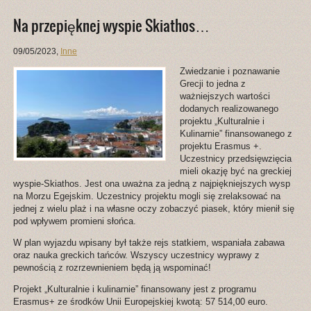
Na przepięknej wyspie Skiathos…
09/05/2023
,
Inne
Zwiedzanie i poznawanie
Grecji to jedna z
ważniejszych wartości
dodanych realizowanego
projektu „Kulturalnie i
Kulinarnie” finansowanego z
projektu Erasmus +.
Uczestnicy przedsięwzięcia
mieli okazję być na greckiej
wyspie-Skiathos. Jest ona uważna za jedną z najpiękniejszych wysp
na Morzu Egejskim. Uczestnicy projektu mogli się zrelaksować na
jednej z wielu plaż i na własne oczy zobaczyć piasek, który mienił się
pod wpływem promieni słońca.
W plan wyjazdu wpisany był także rejs statkiem, wspaniała zabawa
oraz nauka greckich tańców. Wszyscy uczestnicy wyprawy z
pewnością z rozrzewnieniem będą ją wspominać!
Projekt „Kulturalnie i kulinarnie” finansowany jest z programu
Erasmus+ ze środków Unii Europejskiej kwotą: 57 514,00 euro.