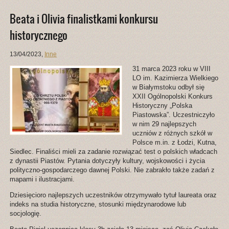
Beata i Olivia finalistkami konkursu
historycznego
13/04/2023
,
Inne
31 marca 2023 roku w VIII
LO im. Kazimierza Wielkiego
w Białymstoku odbył się
XXII Ogólnopolski Konkurs
Historyczny „Polska
Piastowska”. Uczestniczyło
w nim 29 najlepszych
uczniów z różnych szkół w
Polsce m.in. z Łodzi, Kutna,
Siedlec. Finaliści mieli za zadanie rozwiązać test o polskich władcach
z dynastii Piastów. Pytania dotyczyły kultury, wojskowości i życia
polityczno-gospodarczego dawnej Polski. Nie zabrakło także zadań z
mapami i ilustracjami.
Dziesięcioro najlepszych uczestników otrzymywało tytuł laureata oraz
indeks na studia historyczne, stosunki międzynarodowe lub
socjologię.