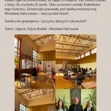
Beata Pigiel uczennica klasy 3b zajęła 13 miejsce, zaś Olivia Czekało
z klasy 3a uzyskała 22 wynik. Obie uczennice zostały finalistkami
tego konkursu. Dziewczęta pracowały pod opieką merytoryczną
Mirosława Hańczaruka – nauczyciela historii.
Serdecznie gratulujemy i życzymy dalszych sukcesów!!!
Tekst i zdjęcia: Edyta Budnik i Mirosław Hańczaruk