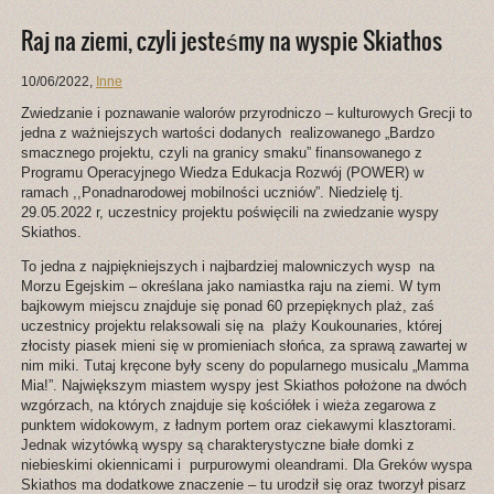
Raj na ziemi, czyli jesteśmy na wyspie Skiathos
10/06/2022
,
Inne
Zwiedzanie i poznawanie walorów przyrodniczo – kulturowych Grecji to
jedna z ważniejszych wartości dodanych realizowanego „Bardzo
smacznego projektu, czyli na granicy smaku” finansowanego z
Programu Operacyjnego Wiedza Edukacja Rozwój (POWER) w
ramach ,,Ponadnarodowej mobilności uczniów”. Niedzielę tj.
29.05.2022 r, uczestnicy projektu poświęcili na zwiedzanie wyspy
Skiathos.
To jedna z najpiękniejszych i najbardziej malowniczych wysp na
Morzu Egejskim – określana jako namiastka raju na ziemi. W tym
bajkowym miejscu znajduje się ponad 60 przepięknych plaż, zaś
uczestnicy projektu relaksowali się na plaży Koukounaries, której
złocisty piasek mieni się w promieniach słońca, za sprawą zawartej w
nim miki. Tutaj kręcone były sceny do popularnego musicalu „Mamma
Mia!”. Największym miastem wyspy jest Skiathos położone na dwóch
wzgórzach, na których znajduje się kościółek i wieża zegarowa z
punktem widokowym, z ładnym portem oraz ciekawymi klasztorami.
Jednak wizytówką wyspy są charakterystyczne białe domki z
niebieskimi okiennicami i purpurowymi oleandrami. Dla Greków wyspa
Skiathos ma dodatkowe znaczenie – tu urodził się oraz tworzył pisarz